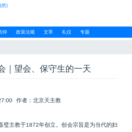
所)
信仰
政策法规
文萃
礼仪
专题
会｜望会、保守生的一天
27:00
作者：北京天主教
璧主教于1872年创立。创会宗旨是为当代的妇