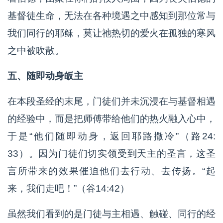
基督徒生命，无法在各种境遇之中感知到那位常与
我们同行的耶稣，莫让祂热切的爱火在孤独的寒风
之中被吹散。
五、随即动身皈主
在本段圣经的末尾，门徒们并未沉浸在与基督相遇
的经验中，而是把师傅带给他们的热火融入心中，
于是“他们随即动身，返回耶路撒冷”（路24:
33）。因为门徒们切实领受到天主的圣言，这圣
言所带来的效果催迫他们去行动、去传扬。“起
来，我们走吧！”（谷14:42）
虽然我们看到的是门徒与主相遇、触碰、同行的经