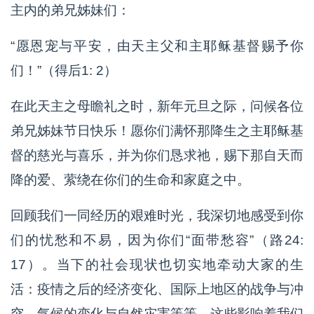
主内的弟兄姊妹们：
“愿恩宠与平安，由天主父和主耶稣基督赐予你
们！”（得后1: 2）
在此天主之母瞻礼之时，新年元旦之际，问候各位
弟兄姊妹节日快乐！愿你们满怀那降生之主耶稣基
督的慈光与喜乐，并为你们恳求祂，赐下那自天而
降的爱、萦绕在你们的生命和家庭之中。
回顾我们一同经历的艰难时光，我深切地感受到你
们的忧愁和不易，因为你们“面带愁容”（路24:
17）。当下的社会现状也切实地牵动大家的生
活：疫情之后的经济变化、国际上地区的战争与冲
突、气候的变化与自然灾害等等，这些影响着我们