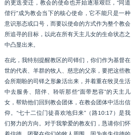
的更迭变迁，教会的使命也开始逐渐艰巨，“同道
偕行”成为教会当下的核心使命，它不能只是一种
意识形态或口号，而要以使命的方式作为整个教会
所追寻的目标，以此在所有天主儿女的生命状态之
中凸显出来。
在此，我特别提醒教区的司铎们，你们作为基督在
世的代表、羊群的牧人、慈悲的父亲，要把这些教
会所期盼的司铎之形象活出来，并着重在牧灵生活
中去服务、陪伴、聆听那些“面带愁容”的天主儿
女，帮助他们回到教会团体，在教会团体中活出信
仰。“七十二位门徒喜欢地归来”（路10:17）是我
们努力的方向。对于我挚爱的教友们，恳请你们怀
着信德，团聚在你们的牧人周围，因为丧失信德的