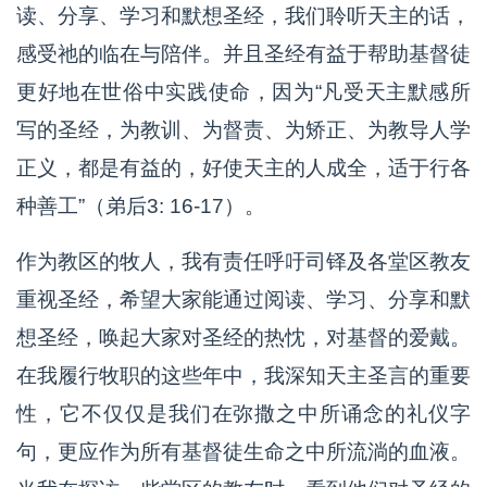
读、分享、学习和默想圣经，我们聆听天主的话，
感受祂的临在与陪伴。并且圣经有益于帮助基督徒
更好地在世俗中实践使命，因为“凡受天主默感所
写的圣经，为教训、为督责、为矫正、为教导人学
正义，都是有益的，好使天主的人成全，适于行各
种善工”（弟后3: 16-17）。
作为教区的牧人，我有责任呼吁司铎及各堂区教友
重视圣经，希望大家能通过阅读、学习、分享和默
想圣经，唤起大家对圣经的热忱，对基督的爱戴。
在我履行牧职的这些年中，我深知天主圣言的重要
性，它不仅仅是我们在弥撒之中所诵念的礼仪字
句，更应作为所有基督徒生命之中所流淌的血液。