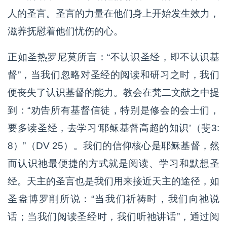
人的圣言。圣言的力量在他们身上开始发生效力，
滋养抚慰着他们忧伤的心。
正如圣热罗尼莫所言：“不认识圣经，即不认识基
督”，当我们忽略对圣经的阅读和研习之时，我们
便丧失了认识基督的能力。教会在梵二文献之中提
到：“劝告所有基督信徒，特别是修会的会士们，
要多读圣经，去学习‘耶稣基督高超的知识’（斐3:
8）”（DV 25）。我们的信仰核心是耶稣基督，然
而认识祂最便捷的方式就是阅读、学习和默想圣
经。天主的圣言也是我们用来接近天主的途径，如
圣盎博罗削所说：“当我们祈祷时，我们向祂说
话；当我们阅读圣经时，我们听祂讲话”，通过阅