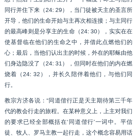
同行并住下来（24: 29），当门徒被天主的圣言所
开导，他们的生命开始与主再次相连接；与主同行
的最高峰则是分享主的生命（24: 30），实实在在
使基督临在他们的生命之中，并借此点燃他们的
心；最后，当他们认出主的时候，外在的耶稣由他
们身边隐没了（24: 31），但同时在他们的内在燃
烧着（24: 32），并长久陪伴着他们，与他们同
行。
教宗方济各说：“同道偕行正是天主期待第三千年
代的教会行走的旅程。在某种意义上，上主对我们
的要求已经全部概括在‘同道偕行’一词中。平信
徒、牧人、罗马主教一起行走，这个概念容易用话