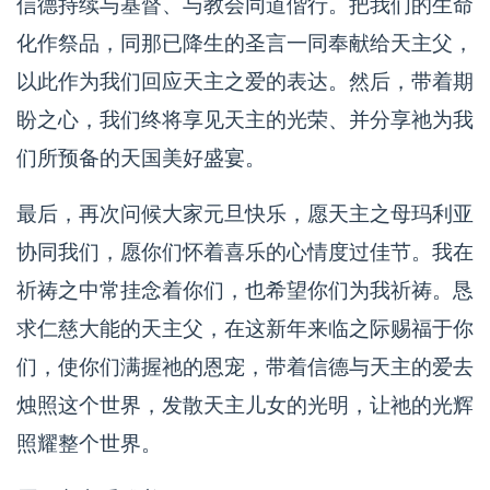
信德持续与基督、与教会同道偕行。把我们的生命
化作祭品，同那已降生的圣言一同奉献给天主父，
以此作为我们回应天主之爱的表达。然后，带着期
盼之心，我们终将享见天主的光荣、并分享祂为我
们所预备的天国美好盛宴。
最后，再次问候大家元旦快乐，愿天主之母玛利亚
协同我们，愿你们怀着喜乐的心情度过佳节。我在
祈祷之中常挂念着你们，也希望你们为我祈祷。恳
求仁慈大能的天主父，在这新年来临之际赐福于你
们，使你们满握祂的恩宠，带着信德与天主的爱去
烛照这个世界，发散天主儿女的光明，让祂的光辉
照耀整个世界。