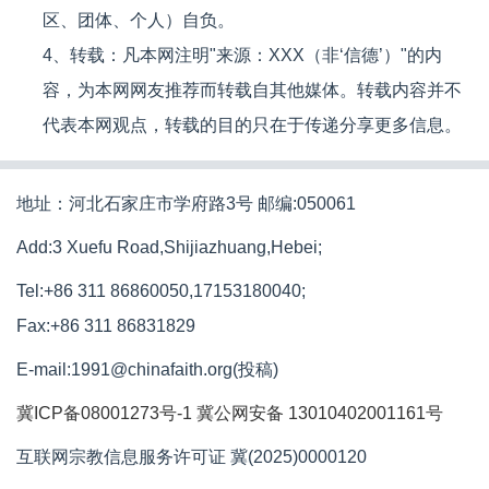
区、团体、个人）自负。
4、转载：凡本网注明"来源：XXX（非‘信德’）"的内
容，为本网网友推荐而转载自其他媒体。转载内容并不
代表本网观点，转载的目的只在于传递分享更多信息。
地址：河北石家庄市学府路3号 邮编:050061
Add:3 Xuefu Road,Shijiazhuang,Hebei;
Tel:+86 311 86860050,17153180040;
Fax:+86 311 86831829
E-mail:1991@chinafaith.org(投稿)
冀ICP备08001273号-1
冀公网安备 13010402001161号
互联网宗教信息服务许可证 冀(2025)0000120