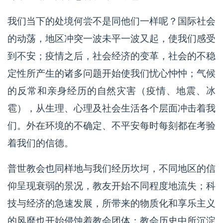
我们当下的处境何尝不是同他们一样呢？国际社会
的动荡，地区冲突一波未平一波又起，使我们感受
到不安；疫情之后，社会经济的变革，社会的不稳
定性所产生的诸多问题开始使我们忧心忡忡；气候
的反常和亲身经历的自然灾害（疫情、地震、冰
雹），从生理、心理及社会生活各个层面冲击着我
们。外在环境的不确定、不平安每时每刻都在考验
着我们的信德。
普世教会也同样地与我们经历坎坷，不同地区的信
仰呈现衰弱的景况，教友开始不同程度地流失；科
技与经济的急速发展，所带来的物质化和享乐主义
的风靡也开始侵蚀着教会团体；教会历史中所沉淀