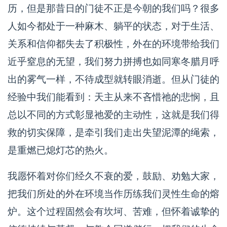
历，但是那昔日的门徒不正是今朝的我们吗？很多
人如今都处于一种麻木、躺平的状态，对于生活、
关系和信仰都失去了积极性，外在的环境带给我们
近乎窒息的无望，我们努力拼搏也如同寒冬腊月呼
出的雾气一样，不待成型就转眼消逝。但从门徒的
经验中我们能看到：天主从来不吝惜祂的悲悯，且
总以不同的方式彰显祂爱的主动性，这就是我们得
救的切实保障，是牵引我们走出失望泥潭的绳索，
是重燃已熄灯芯的热火。
我愿怀着对你们经久不衰的爱，鼓励、劝勉大家，
把我们所处的外在环境当作历练我们灵性生命的熔
炉。这个过程固然会有坎坷、苦难，但怀着诚挚的