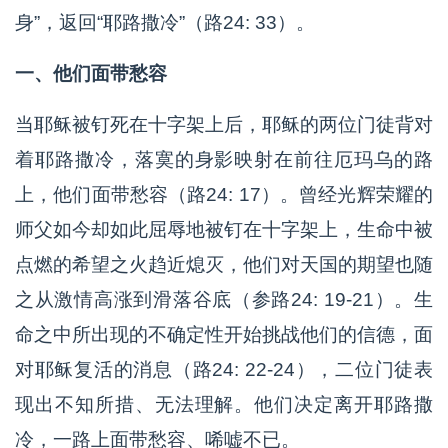
身”，返回“耶路撒冷”（路24: 33）。
一、他们面带愁容
当耶稣被钉死在十字架上后，耶稣的两位门徒背对
着耶路撒冷，落寞的身影映射在前往厄玛乌的路
上，他们面带愁容（路24: 17）。曾经光辉荣耀的
师父如今却如此屈辱地被钉在十字架上，生命中被
点燃的希望之火趋近熄灭，他们对天国的期望也随
之从激情高涨到滑落谷底（参路24: 19-21）。生
命之中所出现的不确定性开始挑战他们的信德，面
对耶稣复活的消息（路24: 22-24），二位门徒表
现出不知所措、无法理解。他们决定离开耶路撒
冷，一路上面带愁容、唏嘘不已。