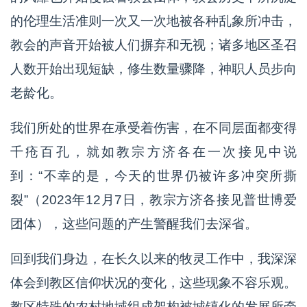
的伦理生活准则一次又一次地被各种乱象所冲击，
教会的声音开始被人们摒弃和无视；诸多地区圣召
人数开始出现短缺，修生数量骤降，神职人员步向
老龄化。
我们所处的世界在承受着伤害，在不同层面都变得
千疮百孔，就如教宗方济各在一次接见中说
到：“不幸的是，今天的世界仍被许多冲突所撕
裂”（2023年12月7日，教宗方济各接见普世博爱
团体），这些问题的产生警醒我们去深省。
回到我们身边，在长久以来的牧灵工作中，我深深
体会到教区信仰状况的变化，这些现象不容乐观。
教区特殊的农村地域组成架构被城镇化的发展所牵