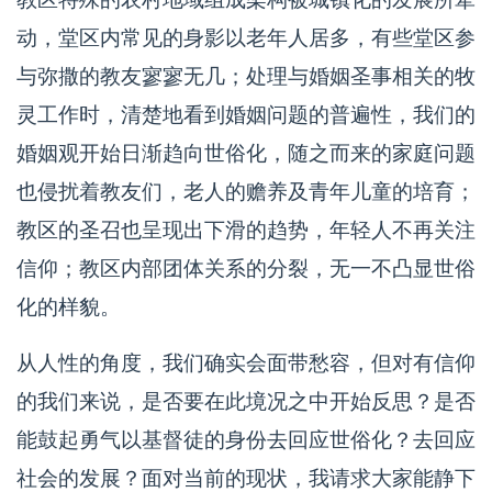
动，堂区内常见的身影以老年人居多，有些堂区参
与弥撒的教友寥寥无几；处理与婚姻圣事相关的牧
灵工作时，清楚地看到婚姻问题的普遍性，我们的
婚姻观开始日渐趋向世俗化，随之而来的家庭问题
也侵扰着教友们，老人的赡养及青年儿童的培育；
教区的圣召也呈现出下滑的趋势，年轻人不再关注
信仰；教区内部团体关系的分裂，无一不凸显世俗
化的样貌。
从人性的角度，我们确实会面带愁容，但对有信仰
的我们来说，是否要在此境况之中开始反思？是否
能鼓起勇气以基督徒的身份去回应世俗化？去回应
社会的发展？面对当前的现状，我请求大家能静下