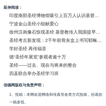
延伸阅读：
印度南部圣经博物馆吸引上百万人认识基督信息
宁波金山圣经小组献爱心
徐州汉画像石惊现圣经 基督教传入我国提早550年
圣经考古新发现：2千年前骨灰盒上书写耶稣(图)
学好圣经 再传福音
德“圣经年展览”参观者逾十万
圣经——过去、现在与将来的整合
四县联合举办圣经学习班
信德网版权与免责声明：
1、投稿：本网欢迎网络和传真等各类方式投稿，但请勿
一稿多投。