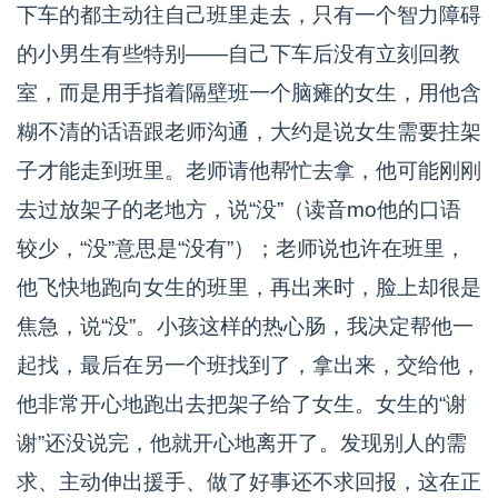
下车的都主动往自己班里走去，只有一个智力障碍
的小男生有些特别——自己下车后没有立刻回教
室，而是用手指着隔壁班一个脑瘫的女生，用他含
糊不清的话语跟老师沟通，大约是说女生需要拄架
子才能走到班里。老师请他帮忙去拿，他可能刚刚
去过放架子的老地方，说“没”（读音mo他的口语
较少，“没”意思是“没有”）；老师说也许在班里，
他飞快地跑向女生的班里，再出来时，脸上却很是
焦急，说“没”。小孩这样的热心肠，我决定帮他一
起找，最后在另一个班找到了，拿出来，交给他，
他非常开心地跑出去把架子给了女生。女生的“谢
谢”还没说完，他就开心地离开了。发现别人的需
求、主动伸出援手、做了好事还不求回报，这在正