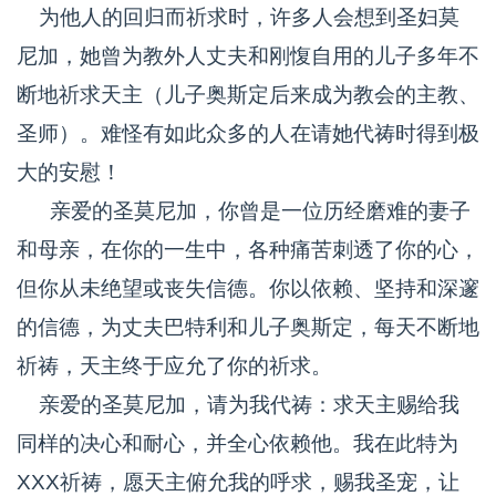
为他人的回归而祈求时，许多人会想到圣妇莫
尼加，她曾为教外人丈夫和刚愎自用的儿子多年不
断地祈求天主（儿子奥斯定后来成为教会的主教、
圣师）。难怪有如此众多的人在请她代祷时得到极
大的安慰！
亲爱的圣莫尼加，你曾是一位历经磨难的妻子
和母亲，在你的一生中，各种痛苦刺透了你的心，
但你从未绝望或丧失信德。你以依赖、坚持和深邃
的信德，为丈夫巴特利和儿子奥斯定，每天不断地
祈祷，天主终于应允了你的祈求。
亲爱的圣莫尼加，请为我代祷：求天主赐给我
同样的决心和耐心，并全心依赖他。我在此特为
XXX祈祷，愿天主俯允我的呼求，赐我圣宠，让