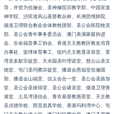
导，并曾为伉俪会、圣神修院宗教学部、中国宣道
神学院、沙田道风山基督教丛林、长洲思维静院、
循道卫理联合教会全体教牧团契、圣公会医院牧灵
部、圣公会青年事务委员会、澳门美满家庭协进
会、生命福音事工协会、香港天主教教区教友培育
办事处、篮球体育事工、纽约天主教显圣容堂、荃
湾圣多默宗徒堂、天水园圣叶理诺堂、慈云山圣文
德堂、屯门圣玛窦宗徒堂、播道会恩福堂伉俪团
契、播道会山福堂、信义会合一堂、圣公会圣路加
堂、圣公会圣彼得堂、圣公会诸圣堂、循道卫理香
港堂、土瓜湾浸信会、青衣基督教惠荃堂、天主教
圣贞德学校、西贡祟真学校、香港玛利湾中心、屯