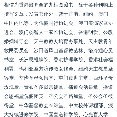
相信为香港最齐全的九柱图藏书。除于各种刊物上
撰写文章，发表书评外，曾于香港、纽约、澳门、
中国内地等，为伉俪同行协进会、澳门美满家庭协
进会、澳门弱智人士家长协进会、香港明爱、公教
婚姻辅导会、天主教教友培育办事处、天主教青年
牧民委员会、沙田道风山基督教丛林、塔冷通心灵
书室、长洲思维静院、香港护理学院、香港社会福
利署、玛利亚圣方济传教女修会、纽约天主教显圣
容堂、荃湾圣母领报堂、屯门赎世主堂、西环圣母
玫瑰堂、青衣圣多默宗徒堂、播道会活泉堂、播道
会恩福堂伉俪团契、圣公会圣路加堂、圣公会圣彼
得堂、中华基督教会长洲堂、中大校外课程部、浸
大持续进修学院、中国宣道神学院、心光盲人学