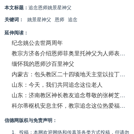
本文标题：
追念恩师姚景星神父
关键词：
姚景星神父
恩师
追念
延伸阅读：
纪念姚公去世两周年
教宗方济各介绍恩师菲奥里托神父为人师表的榜样
缅怀我的恩师沙百里神父
内蒙古：包头教区二十四顷地天主堂以拉丁文弥撒追念范路易神父
山东：今天，我们共同追念这位老人
山东：济南教区神长教友追念尊敬的张树芝老会长
科尔蒂枢机安息主怀，教宗追念这位热爱福音的神长
信德网版权与免责声明：
1、投稿：本网欢迎网络和传真等各类方式投稿，但请勿