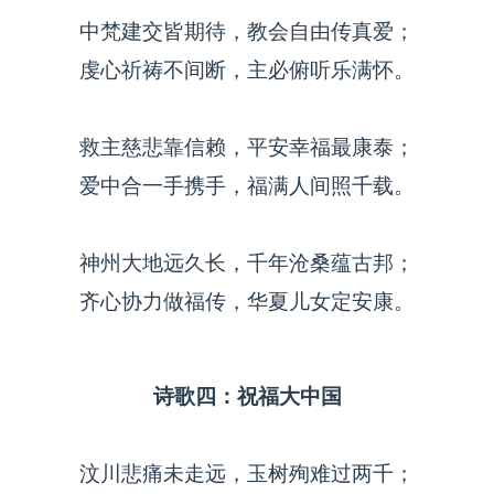
中梵建交皆期待，教会自由传真爱；
虔心祈祷不间断，主必俯听乐满怀。
救主慈悲靠信赖，平安幸福最康泰；
爱中合一手携手，福满人间照千载。
神州大地远久长，千年沧桑蕴古邦；
齐心协力做福传，华夏儿女定安康。
诗歌四：祝福大中国
汶川悲痛未走远，玉树殉难过两千；