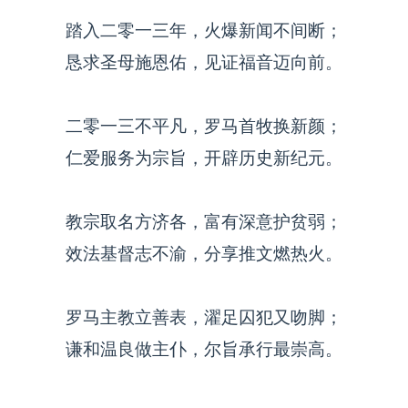
踏入二零一三年，火爆新闻不间断；
恳求圣母施恩佑，见证福音迈向前。
二零一三不平凡，罗马首牧换新颜；
仁爱服务为宗旨，开辟历史新纪元。
教宗取名方济各，富有深意护贫弱；
效法基督志不渝，分享推文燃热火。
罗马主教立善表，濯足囚犯又吻脚；
谦和温良做主仆，尔旨承行最崇高。