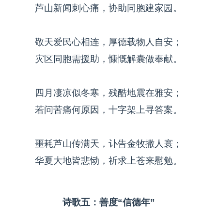
芦山新闻刺心痛，协助同胞建家园。
敬天爱民心相连，厚德载物人自安；
灾区同胞需援助，慷慨解囊做奉献。
四月凄凉似冬寒，残酷地震在雅安；
若问苦痛何原因，十字架上寻答案。
噩耗芦山传满天，讣告金牧撒人寰；
华夏大地皆悲恸，祈求上苍来慰勉。
诗歌五：善度“信德年”