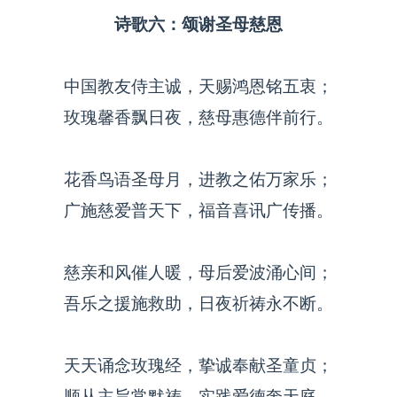
诗歌六：颂谢圣母慈恩
中国教友侍主诚，天赐鸿恩铭五衷；
玫瑰馨香飘日夜，慈母惠德伴前行。
花香鸟语圣母月，进教之佑万家乐；
广施慈爱普天下，福音喜讯广传播。
慈亲和风催人暖，母后爱波涌心间；
吾乐之援施救助，日夜祈祷永不断。
天天诵念玫瑰经，挚诚奉献圣童贞；
顺从主旨常默祷，实践爱德奔天庭。