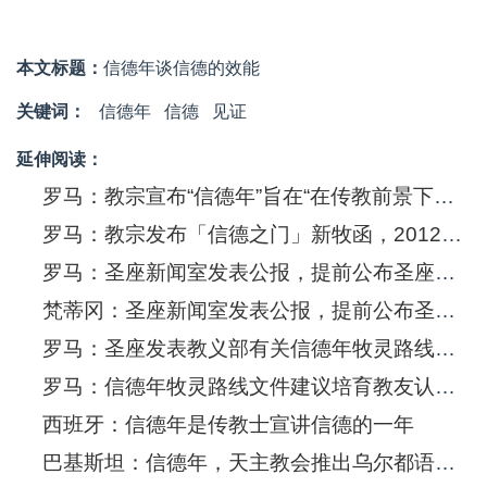
本文标题：
信德年谈信德的效能
关键词：
信德年
信德
见证
延伸阅读：
罗马：教宗宣布“信德年”旨在“在传教前景下、在向外邦人传教以及新福传事业中巩固和深化信德”
罗马：教宗发布「信德之门」新牧函，2012年10月开始「信德年」：相信耶稣是达至救恩的道路
罗马：圣座新闻室发表公报，提前公布圣座教义部为信德年发表的说明书
梵蒂冈：圣座新闻室发表公报，提前公布圣座教义部为信德年发表的说明书
罗马：圣座发表教义部有关信德年牧灵路线文件
罗马：信德年牧灵路线文件建议培育教友认识梵二会议文献珍惜信德的恩赐
西班牙：信德年是传教士宣讲信德的一年
巴基斯坦：信德年，天主教会推出乌尔都语要理