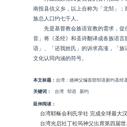
南投县信义乡，以上合称为「北邹」；
族总人口约七千人。
先是基督教会族语宣教的需求，促使
音」将《圣经》和圣诗翻译成各族语言
语」、「还我姓氏」的诉求高涨，「族
文化认同内涵的符号。
本文标题：
台湾：德神父编首部邹语新约圣经
关键词：
台湾
邹语
新约
延伸阅读：
台湾耶稣会利氏学社 完成全球最大
台湾光启社丁松筠神父出席第四届世