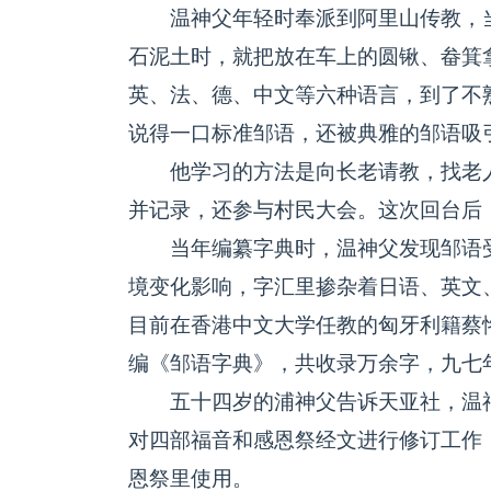
温神父年轻时奉派到阿里山传教，当
石泥土时，就把放在车上的圆锹、畚箕
英、法、德、中文等六种语言，到了不
说得一口标准邹语，还被典雅的邹语吸
他学习的方法是向长老请教，找老人
并记录，还参与村民大会。这次回台后
当年编纂字典时，温神父发现邹语受
境变化影响，字汇里掺杂着日语、英文
目前在香港中文大学任教的匈牙利籍蔡恪恕（
编《邹语字典》，共收录万余字，九七
五十四岁的浦神父告诉天亚社，温神
对四部福音和感恩祭经文进行修订工作
恩祭里使用。