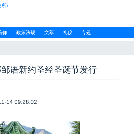
所)
信仰
政策法规
文萃
礼仪
专题
部邹语新约圣经圣诞节发行
11-14 09:28:02