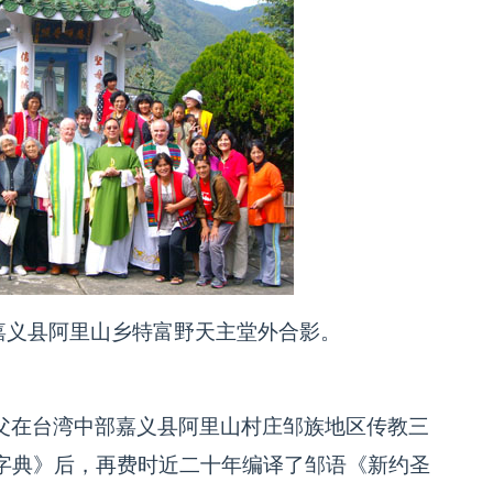
嘉义县阿里山乡特富野天主堂外合影。
）神父在台湾中部嘉义县阿里山村庄邹族地区传教三
字典》后，再费时近二十年编译了邹语《新约圣