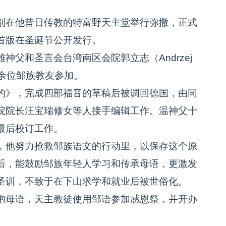
在他昔日传教的特富野天主堂举行弥撒，正式
首版在圣诞节公开发行。
和圣言会台湾南区会院郭立志（Andrzej
十余位邹族教友参加。
》，完成四部福音的草稿后被调回德国，由同
院院长汪宝瑞修女等人接手编辑工作。温神父十
最后校订工作。
他努力抢救邹族语文的行动里，以保存这个原
后，能鼓励邹族年轻人学习和传承母语，更激发
圣训，不致于在下山求学和就业后被世俗化。
母语，天主教徒使用邹语参加感恩祭，并开办