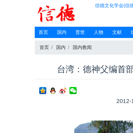
信德文化学会(信德
首页
国内
普世
人物
文献
首页
国内
国内教闻
台湾：德神父编首
2012-