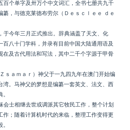
五百个单字及卅万个中文词汇，全书七册共九千
编纂，与德克莱德布劳尔（Ｄｅｓｃｌｅｅ ｄｅ
，于今年三月正式推出。辞典涵盖了天文、化
一百八十门学科，并录有目前中国大陆通用语及
现在及古代用法和写法，其中二千个字源于甲骨
Ｚｓａｍａｒ）神父于一九四九年在澳门开始编
台湾。马神父的梦想是编纂一套英文、法文、西
典。
稣会士相继去世或调派其它牧民工作，整个计划
工作；随着计算机时代的来临，整理工作变得更
段。