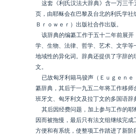
这套《利氏汉法大辞典》含一万三千
页，由耶稣会在巴黎及台北的利氏学社
Ｂｒｏｗｅｒ）出版社合作出版。
该辞典的编纂工作于五十二年前展开
学、生物、法律、哲学、艺术、文学等
地域性的异化词。辞典还提供了字辞的
文。
已故匈牙利籍马骏声（Ｅｕｇｅｎｅ 
纂辞典，其后于一九五二年将工作移师
班牙文、匈牙利文及拉丁文的多国语辞
其后因经费问题，加上参与工作的耶
因而被拖慢，最后只有法文组继续完成
方便和有系统，使整项工作踏进了新阶