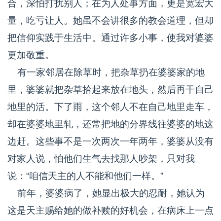
合，深怕打扰别人；在为人处事方面，更是宽宏大
量，吃亏让人。她虽不会讲很多的教会道理，但却
把信仰实践于生活中。通过许多小事，使我对婆婆
更加敬重。
有一家邻居在除草时，把杂草扔在婆婆家的地
里，婆婆就把杂草拾起来放在地头，然后再干自己
地里的活。下了雨，这个邻人不在自己地里走车，
却在婆婆地里轧，还常把地的分界线往婆婆的地这
边赶。这些事不是一次两次一年两年，婆婆从没有
对家人说，怕他们生气去找那人吵架，只对我
说：“咱信天主的人不能和他们一样。”
前年，婆婆病了，她显出极大的忍耐，她认为
这是天主赐给她的做补赎的好机会，在病床上一点