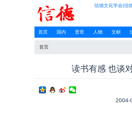
信德文化学会(信德
首页
国内
普世
人物
文献
首页
读书有感 也谈对
2004-