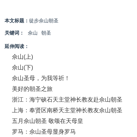
本文标题：
徒步佘山朝圣
关键词：
佘山
朝圣
延伸阅读：
佘山(上)
佘山(下)
佘山圣母，为我等祈！
美好的朝圣之旅
浙江：海宁硖石天主堂神长教友赴佘山朝圣
上海：奉贤区南桥天主堂神长教友佘山朝圣
五月佘山朝圣 敬颂在天母皇
罗马：佘山圣母显身罗马