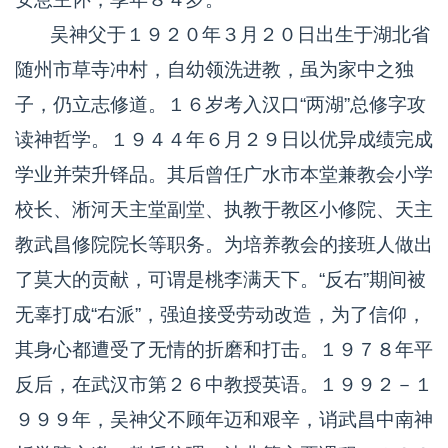
吴神父于１９２０年３月２０日出生于湖北省
随州市草寺冲村，自幼领洗进教，虽为家中之独
子，仍立志修道。１６岁考入汉口“两湖”总修字攻
读神哲学。１９４４年６月２９日以优异成绩完成
学业并荣升铎品。其后曾任广水市本堂兼教会小学
校长、淅河天主堂副堂、执教于教区小修院、天主
教武昌修院院长等职务。为培养教会的接班人做出
了莫大的贡献，可谓是桃李满天下。“反右”期间被
无辜打成“右派”，强迫接受劳动改造，为了信仰，
其身心都遭受了无情的折磨和打击。１９７８年平
反后，在武汉市第２６中教授英语。１９９２－１
９９９年，吴神父不顾年迈和艰辛，诮武昌中南神