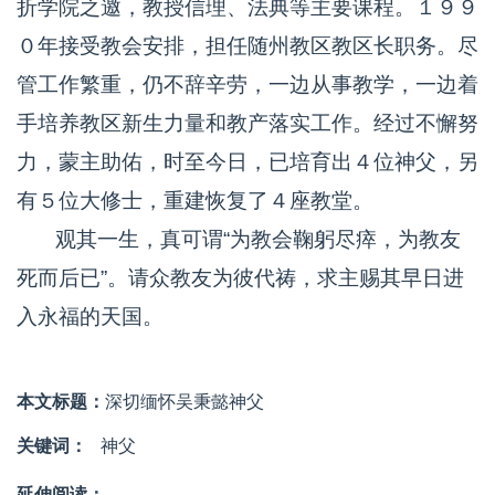
折学院之邀，教授信理、法典等主要课程。１９９
０年接受教会安排，担任随州教区教区长职务。尽
管工作繁重，仍不辞辛劳，一边从事教学，一边着
手培养教区新生力量和教产落实工作。经过不懈努
力，蒙主助佑，时至今日，已培育出４位神父，另
有５位大修士，重建恢复了４座教堂。
观其一生，真可谓“为教会鞠躬尽瘁，为教友
死而后已”。请众教友为彼代祷，求主赐其早日进
入永福的天国。
本文标题：
深切缅怀吴秉懿神父
关键词：
神父
延伸阅读：