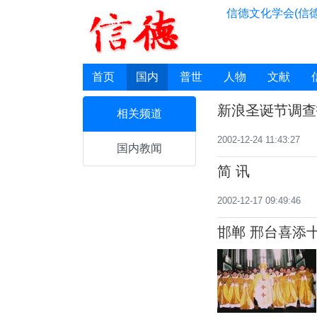
信德文化学会(信德
首页
国内
普世
人物
文献
新浪圣诞节调查
相关频道
2002-12-24 11:43:27
国内教闻
简 讯
2002-12-17 09:49:46
邯郸 邢台喜添