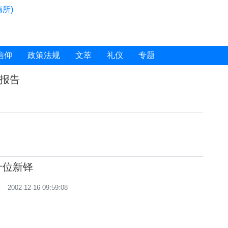
所)
信仰
政策法规
文萃
礼仪
专题
报告
十位新铎
2002-12-16 09:59:08