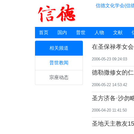
信德文化学会(信德
首页
国内
普世
人物
文献
在圣保禄孝女会
相关频道
2006-05-23 09:24:03
普世教闻
德勒撒修女的仁
宗座动态
2006-05-22 14:53:42
圣方济各·沙勿
2006-04-20 11:41:50
圣地天主教友1