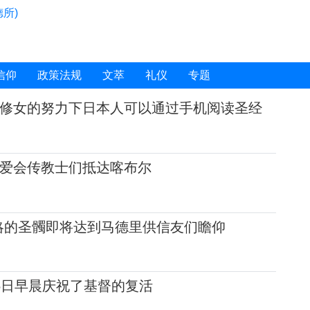
所)
信仰
政策法规
文萃
礼仪
专题
修女的努力下日本人可以通过手机阅读圣经
爱会传教士们抵达喀布尔
略的圣髑即将达到马德里供信友们瞻仰
5日早晨庆祝了基督的复活