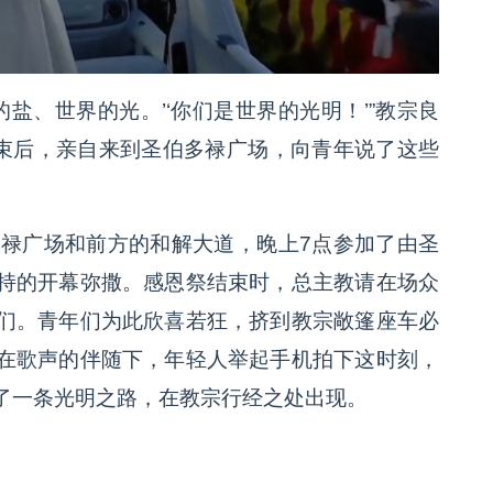
盐、世界的光。’‘你们是世界的光明！’”教宗良
结束后，亲自来到圣伯多禄广场，向青年说了这些
多禄广场和前方的和解大道，晚上7点参加了由圣
持的开幕弥撒。感恩祭结束时，总主教请在场众
们。青年们为此欣喜若狂，挤到教宗敞篷座车必
在歌声的伴随下，年轻人举起手机拍下这时刻，
了一条光明之路，在教宗行经之处出现。