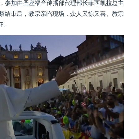
道，参加由圣座福音传播部代理部长菲西凯拉总主
祭结束后，教宗亲临现场，众人又惊又喜。教宗
证。