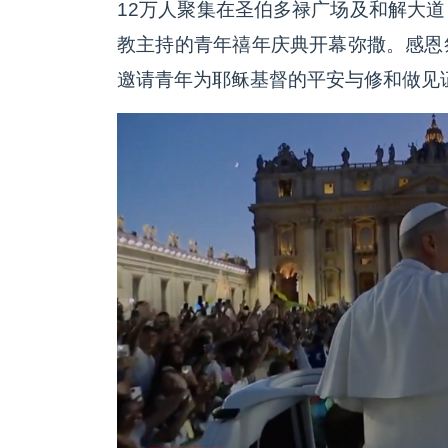
12万人聚集在圣伯多禄广场及和解大
教主持的青年禧年庆典开幕弥撒。感恩
邀请青年为耶稣基督的平安与修和做见