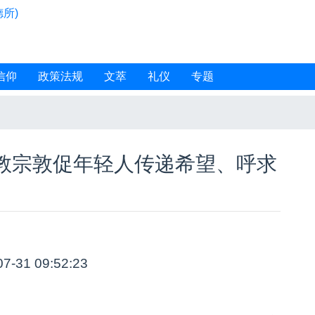
所)
信仰
政策法规
文萃
礼仪
专题
教宗敦促年轻人传递希望、呼求
07-31 09:52:23