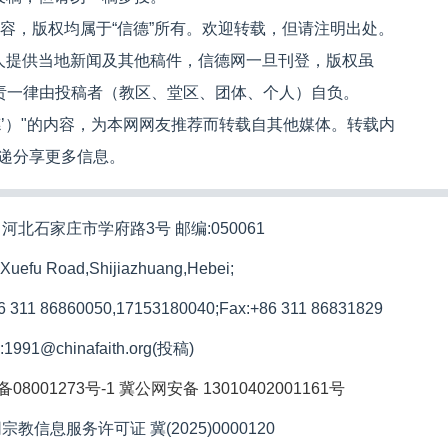
内容，版权均属于“信德”所有。欢迎转载，但请注明出处。
人提供当地新闻及其他稿件，信德网一旦刊登，版权虽
文责一律由投稿者（教区、堂区、团体、个人）自负。
信德’）"的内容，为本网网友推荐而转载自其他媒体。转载内
递分享更多信息。
河北石家庄市学府路3号 邮编:050061
 Xuefu Road,Shijiazhuang,Hebei;
86 311 86860050,17153180040;
Fax:+86 311 86831829
l:1991@chinafaith.org(投稿)
备08001273号-1
冀公网安备 13010402001161号
宗教信息服务许可证 冀(2025)0000120