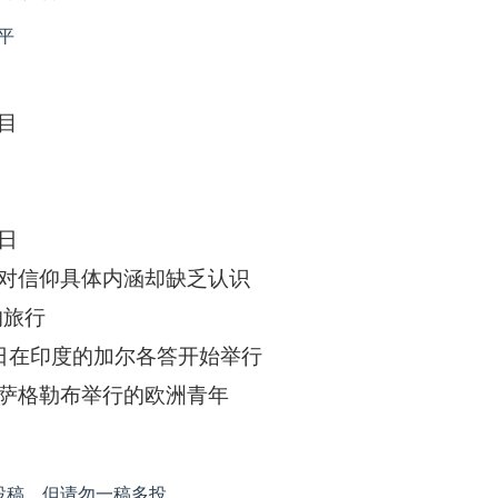
平
目
日
对信仰具体内涵却缺乏认识
的旅行
日在印度的加尔各答开始举行
萨格勒布举行的欧洲青年
投稿，但请勿一稿多投。