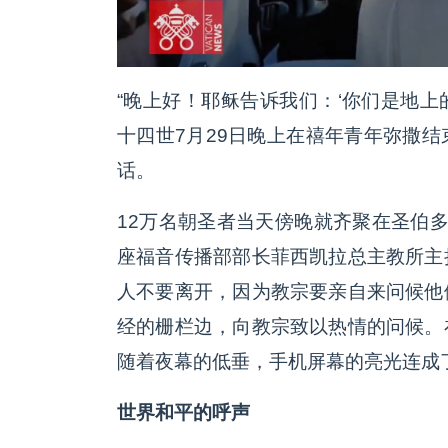
“晚上好！耶稣告诉我们：‘你们是地上的
十四世7月29日晚上在禧年青年弥撒
话。
12万名朝圣者当天傍晚就齐聚在圣伯
座福音传播部部长菲西凯拉总主教所主
人不要离开，因为教宗要亲自来问候他
经的栅栏边，向教宗致以热情的问候。
随着夜幕的低垂，手机屏幕的亮光连成
世界和平的呼声