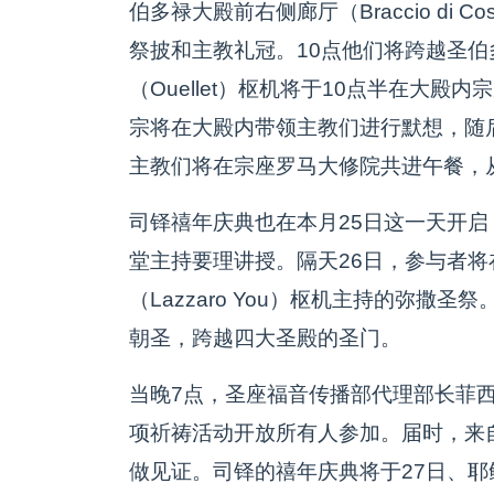
伯多禄大殿前右侧廊厅（Braccio di 
祭披和主教礼冠。10点他们将跨越圣
（Ouellet）枢机将于10点半在大
宗将在大殿内带领主教们进行默想，随
主教们将在宗座罗马大修院共进午餐，
司铎禧年庆典也在本月25日这一天开启
堂主持要理讲授。隔天26日，参与者
（Lazzaro You）枢机主持的弥撒
朝圣，跨越四大圣殿的圣门。
当晚7点，圣座福音传播部代理部长菲
项祈祷活动开放所有人参加。届时，来
做见证。司铎的禧年庆典将于27日、