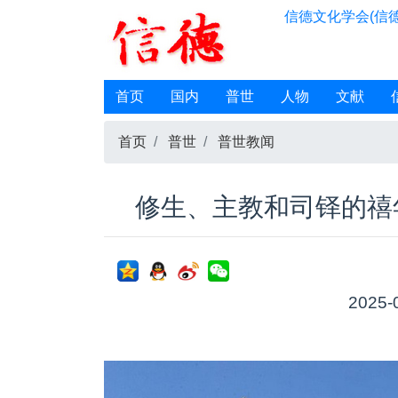
信德文化学会(信德
首页
国内
普世
人物
文献
首页
普世
普世教闻
修生、主教和司铎的禧年
2025-