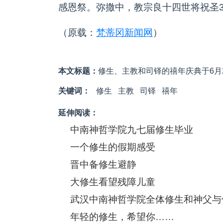
感恩祭。弥撒中，教宗良十四世将祝圣
（原载：
梵蒂冈新闻网
）
本文标题：
修生、主教和司铎的禧年庆典于6月2
关键词：
修生
主教
司铎
禧年
延伸阅读：
中南神哲学院九七届修生毕业
一个修生的假期感受
晋中备修生避静
大修生看望残障儿童
武汉中南神哲学院全体修生和神父与
年轻的修生，希望你……