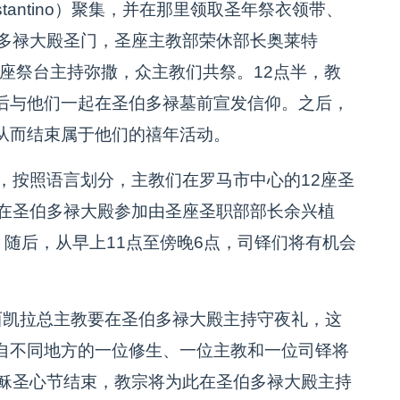
Costantino）聚集，并在那里领取圣年祭衣领带、
伯多禄大殿圣门，圣座主教部荣休部长奥莱特
殿内宗座祭台主持弥撒，众主教们共祭。12点半，教
后与他们一起在圣伯多禄墓前宣发信仰。之后，
从而结束属于他们的禧年活动。
，按照语言划分，主教们在罗马市中心的12座圣
将在圣伯多禄大殿参加由圣座圣职部部长余兴植
圣祭。随后，从早上11点至傍晚6点，司铎们将有机会
西凯拉总主教要在圣伯多禄大殿主持守夜礼，这
自不同地方的一位修生、一位主教和一位司铎将
耶稣圣心节结束，教宗将为此在圣伯多禄大殿主持