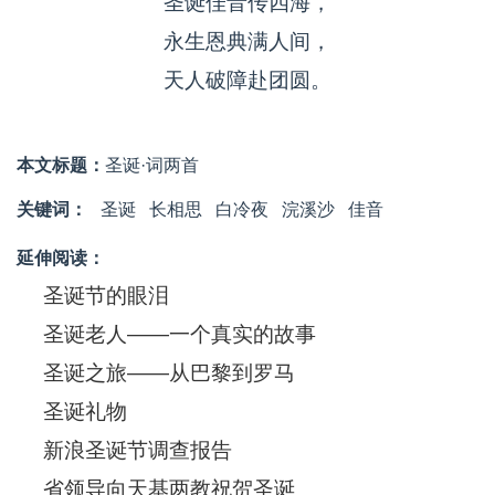
圣诞佳音传四海，
永生恩典满人间，
天人破障赴团圆。
本文标题：
圣诞·词两首
关键词：
圣诞
长相思
白冷夜
浣溪沙
佳音
延伸阅读：
圣诞节的眼泪
圣诞老人——一个真实的故事
圣诞之旅——从巴黎到罗马
圣诞礼物
新浪圣诞节调查报告
省领导向天基两教祝贺圣诞