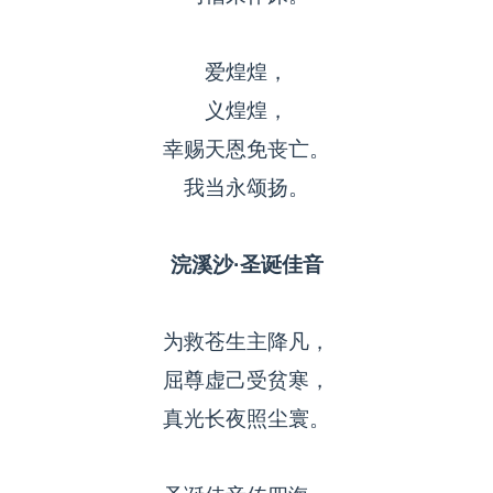
爱煌煌，
义煌煌，
幸赐天恩免丧亡。
我当永颂扬。
浣溪沙·圣诞佳音
为救苍生主降凡，
屈尊虚己受贫寒，
真光长夜照尘寰。