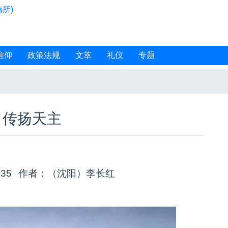
所)
信仰
政策法规
文萃
礼仪
专题
！传扬天主
:35
作者：（沈阳）李长红