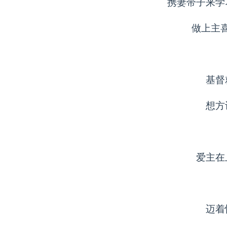
携妻带子来学
做上主
基督
想方
爱主在
迈着