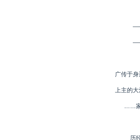
—
—
广传于身
上主的大
……
历