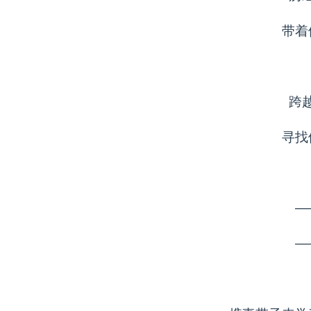
带着
跨
寻找
—
—