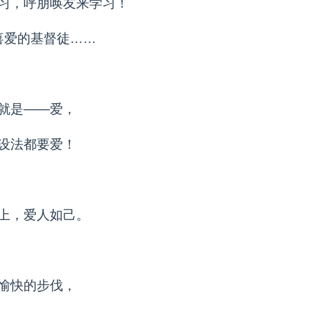
习，呼朋唤友来学习！
喜爱的基督徒……
就是——爱，
设法都要爱！
上，爱人如己。
愉快的步伐，