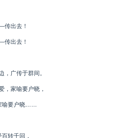
—传出去！
—传出去！
边，广传于群间。
爱，家喻要户晓，
家喻要户晓……
经百转千回，