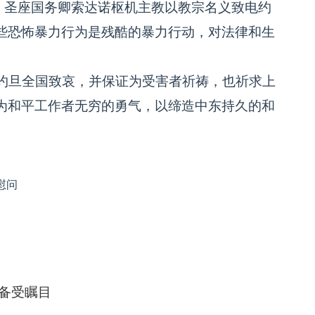
。圣座国务卿索达诺枢机主教以教宗名义致电约
些恐怖暴力行为是残酷的暴力行动，对法律和生
约旦全国致哀，并保证为受害者祈祷，也祈求上
为和平工作者无穷的勇气，以缔造中东持久的和
慰问
备受瞩目