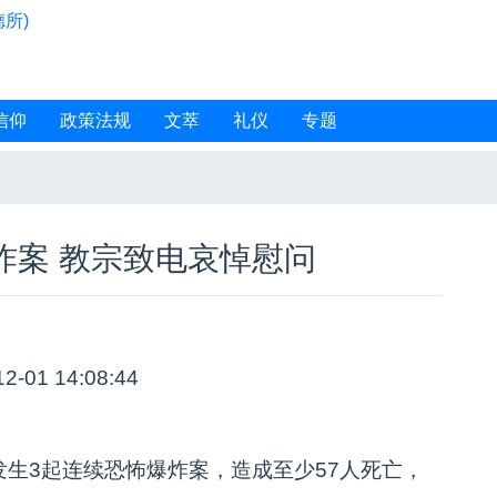
所)
信仰
政策法规
文萃
礼仪
专题
炸案 教宗致电哀悼慰问
12-01 14:08:44
生3起连续恐怖爆炸案，造成至少57人死亡，