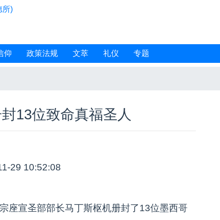
所)
信仰
政策法规
文萃
礼仪
专题
封13位致命真福圣人
11-29 10:52:08
宗座宣圣部部长马丁斯枢机册封了13位墨西哥