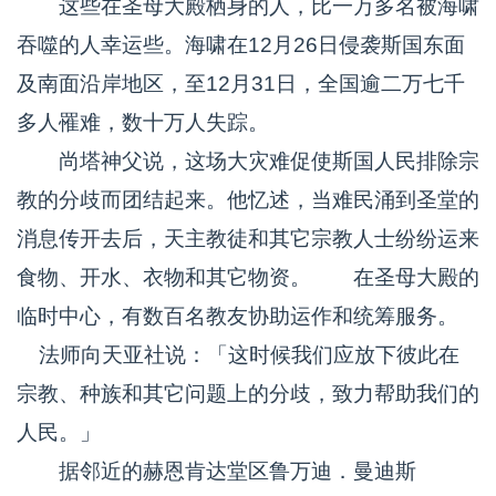
这些在圣母大殿栖身的人，比一万多名被海啸
吞噬的人幸运些。海啸在12月26日侵袭斯国东面
及南面沿岸地区，至12月31日，全国逾二万七千
多人罹难，数十万人失踪。
尚塔神父说，这场大灾难促使斯国人民排除宗
教的分歧而团结起来。他忆述，当难民涌到圣堂的
消息传开去后，天主教徒和其它宗教人士纷纷运来
食物、开水、衣物和其它物资。 在圣母大殿的
临时中心，有数百名教友协助运作和统筹服务。
法师向天亚社说：「这时候我们应放下彼此在
宗教、种族和其它问题上的分歧，致力帮助我们的
人民。」
据邻近的赫恩肯达堂区鲁万迪．曼迪斯