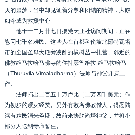
灭的噩梦，当中却见证着分享和团结的精神，大殿
如今成为救援中心。
他于十二月廿七日接受天亚社访问期间，正在
慰问七千名难民。这些人在首都科伦坡北部特瓦塔
市的全国圣母大殿旁凌乱的橡树丛中扎营。邻近的
佛教维马拉哈马佛寺的住持瑟鲁维拉·维马拉哈马
（Thuruvila Vimaladharma）法师与神父并肩工
作。
法师捐出二百五十万卢比（二万四千美元）作
为初步的赈灾经费。另外有数名佛教僧人，得悉陆
续有难民涌来圣殿，故前来协助尚塔神父，并将小
部分人送到寺庙暂住。