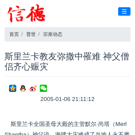
首页
普世
宗座动态
斯里兰卡教友弥撒中罹难 神父僧
侣齐心赈灾
2005-01-06 21:11:12
斯里兰卡全国圣母大殿的主管默尔·尚塔（Merl
Shantha）神父说，海啸大灾难成了当地人永不磨