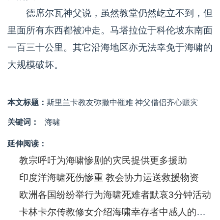
德席尔瓦神父说，虽然教堂仍然屹立不到，但
里面所有东西都被冲走。马塔拉位于科伦坡东南面
一百三十公里。其它沿海地区亦无法幸免于海啸的
大规模破坏。
本文标题：
斯里兰卡教友弥撒中罹难 神父僧侣齐心赈灾
关键词：
海啸
延伸阅读：
教宗呼吁为海啸惨剧的灾民提供更多援助
印度洋海啸死伤惨重 教会协力运送救援物资
欧洲各国纷纷举行为海啸死难者默哀3分钟活动
卡林卡尔传教修女介绍海啸幸存者中感人的团结互助之举