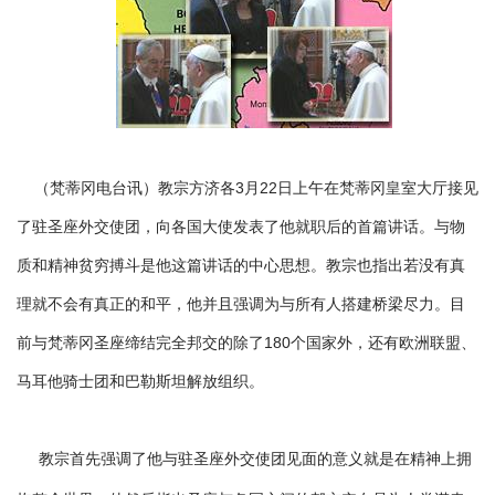
（梵蒂冈电台讯）教宗方济各3月22日上午在梵蒂冈皇室大厅接见
了驻圣座外交使团，向各国大使发表了他就职后的首篇讲话。与物
质和精神贫穷搏斗是他这篇讲话的中心思想。教宗也指出若没有真
理就不会有真正的和平，他并且强调为与所有人搭建桥梁尽力。目
前与梵蒂冈圣座缔结完全邦交的除了180个国家外，还有欧洲联盟、
马耳他骑士团和巴勒斯坦解放组织。
教宗首先强调了他与驻圣座外交使团见面的意义就是在精神上拥