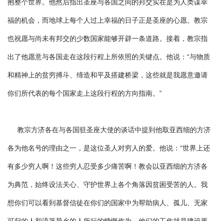
抱整个世界。他然后指出圣座与各国之间的邦交实在是为人类谋幸
福的机会，而地球上每个人过上幸福的日子正是圣座的心愿。教宗
也祝愿与尚未有邦交的少数国家能够开辟一条道路。接着，教宗指
出了他愿意与各国走在这段行程上所依照的关键点。他说：“与物质
和精神上的贫穷搏斗、缔造和平及搭建桥梁，这些就是我愿意邀请
你们所代表的每个国家走上这段行程的方向指南。”
教宗方济各在与各国驻圣座大使的谈话中提到他取亚西细的方济
各为他名号的理由之一，是这位圣人对穷人的爱。他说：“世界上还
有多少穷人啊！这些穷人忍受多少痛苦啊！教会以亚西细的方济各
为典范，始终设法关心、守护世界上各个角落因贫困受苦的人。我
想你们可以看到基督信徒在你们的国家中为帮助病人、孤儿、无家