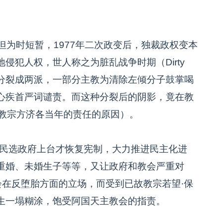
但为时短暂，1977年二次政变后，独裁政权变本
侵犯人权，世人称之为脏乱战争时期（Dirty
，明显分裂成两派，一部分主教为清除左倾分子鼓掌喝
心疾首严词谴责。而这种分裂后的阴影，竟在教
缠教宗方济各当年的责任的原因）。
sin）民选政府上台才恢复宪制，大力推进民主化进
重婚、未婚生子等等，又让政府和教会严重对
持教会在反堕胎方面的立场，而受到已故教宗若望·保
生一塌糊涂，饱受阿国天主教会的指责。