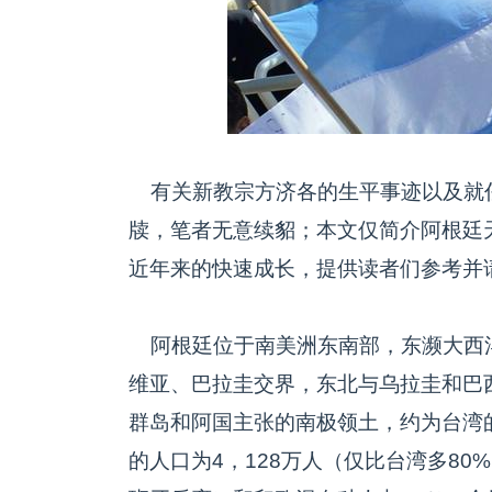
有关新教宗方济各的生平事迹以及就
牍，笔者无意续貂；本文仅简介阿根廷
近年来的快速成长，提供读者们参考并
阿根廷位于南美洲东南部，东濒大西
维亚、巴拉圭交界，东北与乌拉圭和巴西
群岛和阿国主张的南极领土，约为台湾的
的人口为4，128万人（仅比台湾多8