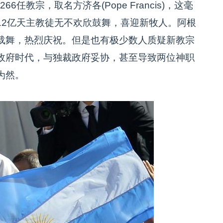
io）为第266任教宗，取名方济各(Pope Francis)，这毫
12亿天主教徒无不欢欣鼓舞，喜迎新牧人。阿根
载舞，热烈庆祝。但是也有极少数人质疑新教宗
政府时代，与独裁政府妥协，甚至导致两位神职
为然。