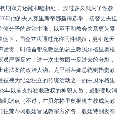
总统上台，初期双方还能和睦相处， 没过多久就为了性教
07年他的夫人克里斯蒂娜赢得选举，接替丈夫担
左倾分子的政治主张，以至于和教会关系更为紧
的催促下，国会立法通过允许同性结婚，更引起天
声谴责，时任首都总教区的总主教贝尔格里奥枢
议员严辞反对；这一次主教团一反过去的分裂，
上述法案的政治人物。克里斯蒂娜总统则指责教
经被视为纪念独立的传统活动之一的由贝尔格里
83年以前支持独裁政权的神职人员，威胁要取消
降到冰点（不过，在贝尔格里奥枢机主教成为教
前往梵蒂冈教廷晋见教宗方济各，教廷特别发布