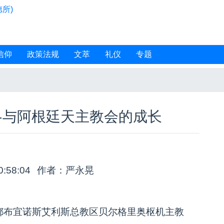
所)
信仰
政策法规
文萃
礼仪
专题
各与阿根廷天主教会的成长
0:58:04
作者：严永晃
都布宜诺斯艾利斯总教区贝尔格里奥枢机主教