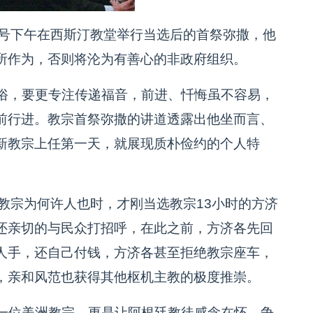
号下午在西斯汀教堂举行当选后的首祭弥撒，他
所作为，否则将沦为有善心的非政府组织。
俗，要更专注传递福音，前进、忏悔虽不容易，
前行进。教宗首祭弥撒的讲道透露出他坐而言、
新教宗上任第一天，就展现质朴俭约的个人特
教宗为何许人也时，才刚当选教宗13小时的方济
还亲切的与民众打招呼，在此之前，方济各先回
人手，还自己付钱，方济各甚至拒绝教宗座车，
，亲和风范也获得其他枢机主教的极度推崇。
一位美洲教宗，更是让阿根廷教徒感念在怀，争