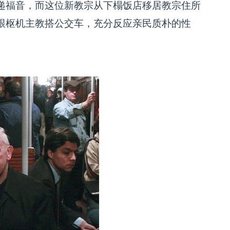
递福音，而这位新教宗从下榻饭店移居教宗住所
跟枢机主教搭公交车，充分反应亲民质朴的性