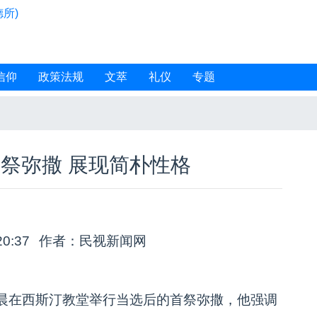
所)
信仰
政策法规
文萃
礼仪
专题
祭弥撒 展现简朴性格
20:37
作者：民视新闻网
晨在西斯汀教堂举行当选后的首祭弥撒，他强调