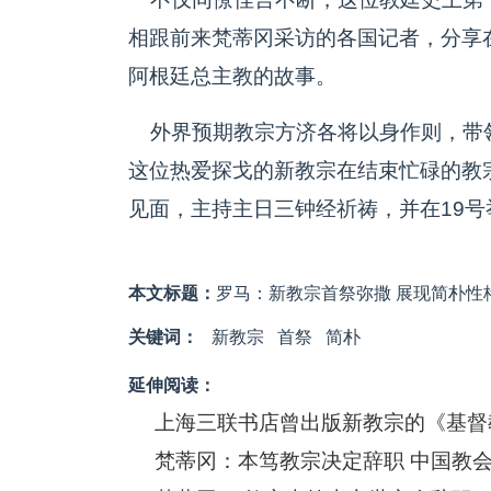
相跟前来梵蒂冈采访的各国记者，分享
阿根廷总主教的故事。
外界预期教宗方济各将以身作则，带
这位热爱探戈的新教宗在结束忙碌的教
见面，主持主日三钟经祈祷，并在19
本文标题：
罗马：新教宗首祭弥撒 展现简朴性
关键词：
新教宗
首祭
简朴
延伸阅读：
上海三联书店曾出版新教宗的《基督
梵蒂冈：本笃教宗决定辞职 中国教