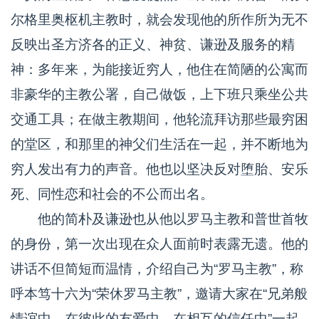
尔格里奥枢机主教时，就会发现他的所作所为无不
反映出圣方济各的正义、神贫、谦逊及服务的精
神：多年来，为能接近穷人，他住在简陋的公寓而
非豪华的主教公署，自己做饭，上下班只乘坐公共
交通工具；在做主教期间，他轮流拜访那些最穷困
的堂区，和那里的神父们生活在一起，并不断地为
穷人发出有力的声音。他也以坚决反对堕胎、安乐
死、同性恋和社会的不公而出名。
他的简朴及谦逊也从他以罗马主教和普世首牧
的身份，第一次出现在众人面前时表露无遗。他的
讲话不但简短而温情，介绍自己为“罗马主教”，称
呼本笃十六为“荣休罗马主教”，邀请大家在“兄弟般
情谊中，在彼此的友爱中，在相互的信任中”一起