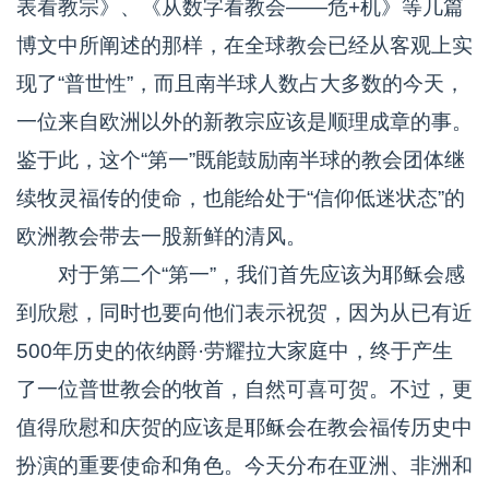
表看教宗》、《从数字看教会——危+机》等几篇
博文中所阐述的那样，在全球教会已经从客观上实
现了“普世性”，而且南半球人数占大多数的今天，
一位来自欧洲以外的新教宗应该是顺理成章的事。
鉴于此，这个“第一”既能鼓励南半球的教会团体继
续牧灵福传的使命，也能给处于“信仰低迷状态”的
欧洲教会带去一股新鲜的清风。
对于第二个“第一”，我们首先应该为耶稣会感
到欣慰，同时也要向他们表示祝贺，因为从已有近
500年历史的依纳爵·劳耀拉大家庭中，终于产生
了一位普世教会的牧首，自然可喜可贺。不过，更
值得欣慰和庆贺的应该是耶稣会在教会福传历史中
扮演的重要使命和角色。今天分布在亚洲、非洲和