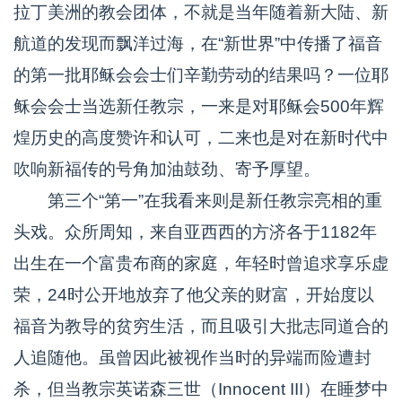
拉丁美洲的教会团体，不就是当年随着新大陆、新
航道的发现而飘洋过海，在“新世界”中传播了福音
的第一批耶稣会会士们辛勤劳动的结果吗？一位耶
稣会会士当选新任教宗，一来是对耶稣会500年辉
煌历史的高度赞许和认可，二来也是对在新时代中
吹响新福传的号角加油鼓劲、寄予厚望。
第三个“第一”在我看来则是新任教宗亮相的重
头戏。众所周知，来自亚西西的方济各于1182年
出生在一个富贵布商的家庭，年轻时曾追求享乐虚
荣，24时公开地放弃了他父亲的财富，开始度以
福音为教导的贫穷生活，而且吸引大批志同道合的
人追随他。虽曾因此被视作当时的异端而险遭封
杀，但当教宗英诺森三世（Innocent III）在睡梦中