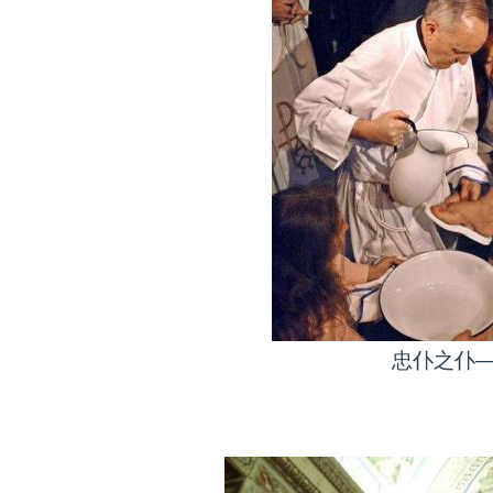
忠仆之仆—