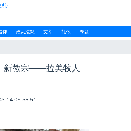
所)
信仰
政策法规
文萃
礼仪
专题
：新教宗——拉美牧人
03-14 05:55:51