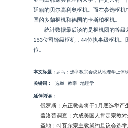
廷籍的贝尔高利奥枢机。而在参选枢机
国的多蘭枢机和德国的卡斯珀枢机。
统计数据最后谈的是枢机团的等级划
153位司铎级枢机，44位执事级枢机
位。
本文标题：
罗马：选举教宗会议从地理学上体
关键词：
选举
教宗
地理学
延伸阅读：
俄罗斯：东正教会将于1月底选举产
盖洛普调查：六成美国人肯定宗教对
圣地：特瓦尔宗主教就约旦议会选举