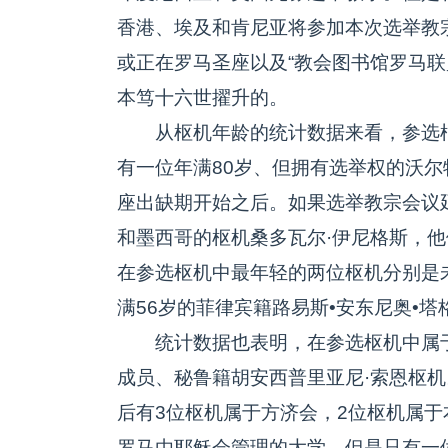
香港、埃及和肯尼亚将参加本次选举教
或正在罗马圣座以及“教会图书馆罗马联
本笃十六世擢升的。
从枢机年龄的统计数据来看，参选枢
有一位年满80岁、但拥有选举权的沃尔
座出缺期开始之后。如果选举教宗会议
和墨西哥的枢机桑多瓦尔·伊尼格斯，他们
在参选枢机中最年轻的两位枢机分别是未
满56岁的菲律宾籍路易斯•安东尼奥•塔
统计数据也表明，在参选枢机中属于
成员、秘鲁籍胡安西普里亚尼·索恩枢
后有3位枢机属于方济会，2位枢机属于
罗马由耶稣会管理的大学，但是只有一