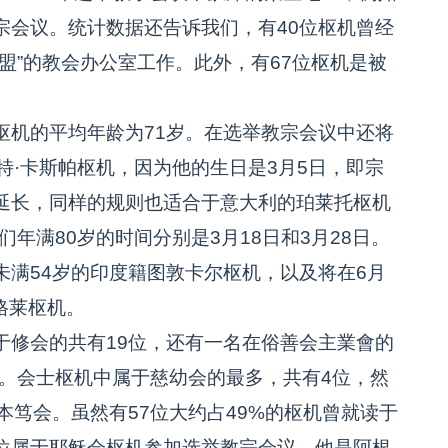
宗会议。统计数据还告诉我们，有40位枢机曾经
盟”的教会办公室工作。此外，有67位枢机是被
机的平均年龄为71岁。在选举教宗会议中还将
特·卡斯帕枢机，因为他的生日是3月5日，即宗
延长，同样的规则也适合于意大利的珀莱托枢机
年满80岁的时间分别是3月18日和3月28日。
满54岁的印度籍图敦卡尔枢机，以及将在6月
格莱枢机。
修会的共有19位，还有一名在俗善会主業會的
机。会士枢机中属于慈幼会的最多，共有4位，然
本笃会。虽然有57位大约占49%的枢机曾就读于
位属于耶稣会枢机参加选举教宗会议，他是阿根