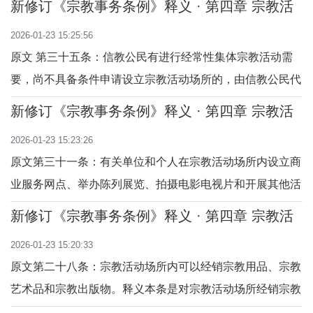
新修订《宗教事务条例》释义 · 第四章 宗教活
或者离任宗教活动场所主要教职的规定。根据本条规定，宗
动场所 （第三十五至三十六条）
2026-01-23 15:25:56
教教职人员担任或者离任宗教活动场所主要教职，一是要经
原文 第三十五条：信教公民有进行经常性集体宗教活动需
本宗教的宗教团体同意；二是要报政
要，尚不具备条件申请设立宗教活动场所的，由信教公民代
表向县级人民政府宗教事务部门提出申请，县级人民政府宗
新修订《宗教事务条例》释义 · 第四章 宗教活
教事务部门征求所在地宗教团体和乡级人民政府意见后，可
动场所 （第三十一至三十四条）
2026-01-23 15:23:26
以为其指定临时活动地点。在县级人民政府宗教事务部门指
原文第三十一条：有关单位和个人在宗教活动场所内设立商
导下，所在地乡级人民政府对临时活动地
业服务网点、举办陈列展览、拍摄电影电视片和开展其他活
动，应当事先征得该宗教活动场所同意。释义本条是对在宗
新修订《宗教事务条例》释义 · 第四章 宗教活
教活动场所内从事宗教活动以外其他活动的规定，目的是为
动场所 （第二十八至三十条）
2026-01-23 15:20:33
维护宗教活动场所的合法权益。在社会主义市场经济秩序
原文第二十八条：宗教活动场所内可以经销宗教用品、宗教
下，随着我国法治建设不断推进，国家对权利人
艺术品和宗教出版物。释义本条是对宗教活动场所经销宗教
用品、宗教艺术品和宗教出版物的规定。宗教用品是指除宗