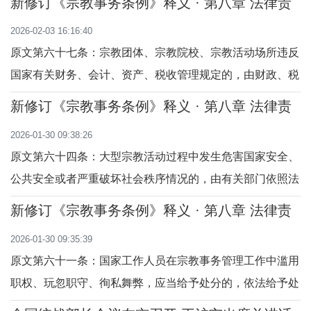
新修订《宗教事务条例》释义 · 第八章 法律责
20万元以下的罚款；有违法所得的，没收违法所得；构成犯
任 （第六十七至六十九条）
2026-02-03 16:16:40
罪的，依法追究刑事责任。在宗教院校以外的学校及其他教
原文第六十七条：宗教团体、宗教院校、宗教活动场所违反
育机构传教、举行宗教活动、成立宗教组织、设
国家有关财务、会计、资产、税收管理规定的，由财政、税
务等部门依据相关规定进行处罚；情节严重的，经财政、税
新修订《宗教事务条例》释义 · 第八章 法律责
务部门提出，由登记管理机关或者批准设立机关吊销其登记
任 （第六十四至六十六条）
2026-01-30 09:38:26
证书或者设立许可。释义本条是关于宗教团体、宗教院校、
原文第六十四条：大型宗教活动过程中发生危害国家安全、
宗教活动场所违反国家有关财务、会计、资产
公共安全或者严重破坏社会秩序情况的，由有关部门依照法
律、法规进行处置和处罚；主办的宗教团体、寺观教堂负有
新修订《宗教事务条例》释义 · 第八章 法律责
责任的，由登记管理机关责令其撤换主要负责人，情节严重
任 （第六十一至六十三条）
2026-01-30 09:35:39
的，由登记管理机关吊销其登记证书。擅自举行大型宗教活
原文第六十一条：国家工作人员在宗教事务管理工作中滥用
动的，由宗教事务部门会同有关部门责令停止
职权、玩忽职守、徇私舞弊，应当给予处分的，依法给予处
分；构成犯罪的，依法追究刑事责任。释义本条是关于国家