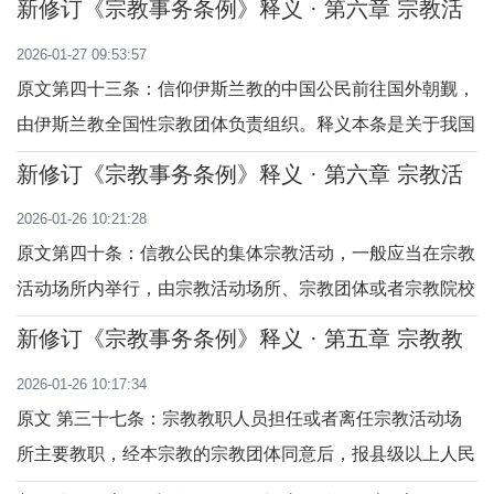
新修订《宗教事务条例》释义 · 第六章 宗教活
版物及印刷品进境、进口的规定。境外利用宗教对我国进行
动 （第四十三至四十五条）
2026-01-27 09:53:57
渗透，宗教类出版物及印刷品进境、进口是其重要手段之
原文第四十三条：信仰伊斯兰教的中国公民前往国外朝觐，
一。过去，境外通过公共媒体等渠道指责、抹黑我
由伊斯兰教全国性宗教团体负责组织。释义本条是关于我国
穆斯林参加朝觐的规定。按照伊斯兰教的教规教义，朝觐是
新修订《宗教事务条例》释义 · 第六章 宗教活
穆斯林的一项基本宗教功课，国家予以尊重和保护。同时，
动 （第四十至四十二条）
2026-01-26 10:21:28
前往国外参加朝觐是我国穆斯林出国参加的大规模宗教活
原文第四十条：信教公民的集体宗教活动，一般应当在宗教
动，关系到穆斯林自身的安全，也涉及国家安全
活动场所内举行，由宗教活动场所、宗教团体或者宗教院校
组织，由宗教教职人员或者符合本宗教规定的其他人员主
新修订《宗教事务条例》释义 · 第五章 宗教教
持，按照教义教规进行。释义本条是对信教公民进行集体宗
职人员（第三十七至三十九条）
2026-01-26 10:17:34
教活动的原则规定。关于集体宗教活动的地点。按照宗教习
原文 第三十七条：宗教教职人员担任或者离任宗教活动场
惯，信教公民可以在自己家里过宗教生活，如祈
所主要教职，经本宗教的宗教团体同意后，报县级以上人民
政府宗教事务部门备案。释义 本条是对宗教教职人员担任