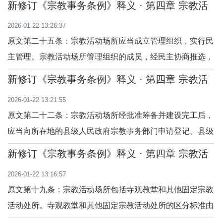
新修订《宗教事务条例》释义 · 第四章 宗教活
教出版物外，信教公民进行宗教活动和过宗教生活所需的其
动场所 （第二十五至二十七条）
2026-01-22 13:26:37
他专用物品，如香蜡、经书、念珠、如意、神佛像等。宗教
原文第二十五条：宗教活动场所应当成立管理组织，实行民
艺术品是指以宗教为内容的艺术品。宗教出版
主管理。宗教活动场所管理组织的成员，经民主协商推选，
并报该场所的登记管理机关备案。释义本条是对宗教活动场
新修订《宗教事务条例》释义 · 第四章 宗教活
所管理组织的规定。宗教活动场所建立民主管理组织、实行
动场所 （第二十二至二十四条）
2026-01-22 13:21:55
民主管理，重大事项实行集体讨论和民主决策，有利于充分
原文第二十二条：宗教活动场所经批准筹备并建设完工后，
发挥宗教教职人员和信教群众参与管理、实行
应当向所在地的县级人民政府宗教事务部门申请登记。县级
人民政府宗教事务部门应当自收到申请之日起30日内对该宗
新修订《宗教事务条例》释义 · 第四章 宗教活
教活动场所的管理组织、规章制度建设等情况进行审核，对
动场所 （第十九至二十一条）
2026-01-22 13:16:57
符合条件的予以登记，发给《宗教活动场所登记证》。释义
原文第十九条：宗教活动场所包括寺观教堂和其他固定宗教
本条是对宗教活动场所登记的规定。宗教活动
活动处所。寺观教堂和其他固定宗教活动处所的区分标准由
省、自治区、直辖市人民政府宗教事务部门制定，报国务院