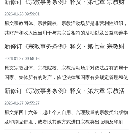
新修订《宗教事务条例》释义 · 第七章 宗教财
也可以选择房屋产权调换或者重建。释义本条是关于征收宗
产 （第五十二至五十四条）
2026-01-28 09:59:01
教团体、宗教院校或者宗教活动场所房屋的规定。关于征收
原文宗教团体、宗教院校、宗教活动场所是非营利性组织，
宗教团体、宗教院校或者宗教活动场所房屋。
其财产和收入应当用于与其宗旨相符的活动以及公益慈善事
业，不得用于分配。释义本条是关于宗教团体、宗教院校、
新修订《宗教事务条例》释义 · 第七章 宗教财
宗教活动场所非营利性组织性质的规定。非营利性组织是指
产 （第四十九至五十一条）
2026-01-27 09:58:16
不以营利为目的成立，其财产和收入仅能用于公益性或者非
原文宗教团体、宗教院校、宗教活动场所对依法占有的属于
营利性事业，不能用于分配的社会组织。根据
国家、集体所有的财产，依照法律和国家有关规定管理和使
用；对其他合法财产，依法享有所有权或者其他财产权利。
新修订《宗教事务条例》释义 · 第六章 宗教活
释义本条是关于宗教财产所有权归属的规定。过去，关于宗
动 （第四十六至四十八条）
2026-01-27 09:55:27
教财产所有权的归属问题，我国法律法规没有明确规定，主
原文第四十六条：超出个人自用、合理数量的宗教类出版物
要依据是1980年7月16日国务院批转的《关于落
及印刷品进境，或者以其他方式进口宗教类出版物及印刷
品，应当按照国家有关规定办理。释义本条是关于宗教类出