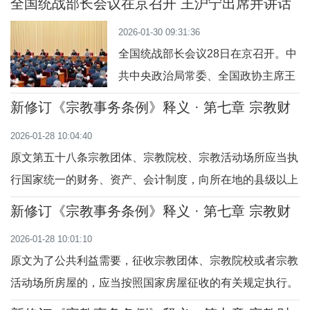
全国统战部长会议在京召开 王沪宁出席并讲话
工作人员在宗教事务管理工作中发生违法行为应当承担法律
2026-01-30 09:31:36
责任的规定。滥用职权，是指国家工作人员在宗教事务管理
全国统战部长会议28日在京召开。中
工作中故意逾越职权，违反法律规定处理其无
共中央政治局常委、全国政协主席王
沪宁出席并讲话。他表示，要以习近
新修订《宗教事务条例》释义 · 第七章 宗教财
平新时代中国特色社会主义思想为指
产 （第五十八至六十条）
2026-01-28 10:04:40
导，深刻领悟“两个确立”的决定性意
原文第五十八条宗教团体、宗教院校、宗教活动场所应当执
义、坚决做到“两个维护”，全面贯彻
行国家统一的财务、资产、会计制度，向所在地的县级以上
落实党的二十届四中全会精神，更加
人民政府宗教事务部门报告财务状况、收支情况和接受、使
坚决有力地贯彻落实党中央关于统战
新修订《宗教事务条例》释义 · 第七章 宗教财
用捐赠情况，接受其监督管理，并以适当方式向信教公民公
产 （第五十五至五十七条）
工作的决策部署，为实现“十五五”良
2026-01-28 10:01:10
布。宗教事务部门应当与有关部门共享相关管理信息。宗教
好开局
原文为了公共利益需要，征收宗教团体、宗教院校或者宗教
团体、宗教院校、宗教活动场所应当按照国家
活动场所房屋的，应当按照国家房屋征收的有关规定执行。
宗教团体、宗教院校或者宗教活动场所可以选择货币补偿，