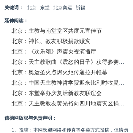
关键词：
北京
东堂
北京奥运
祈福
延伸阅读：
北京：主教与南堂堂区共度元宵佳节
北京：神长、教友积极捐款赈灾
北京：《欢乐颂》声震央视演播厅
北京：天主教歌曲《震怒的日子》获得参赛金奖
北京：奥运圣火点燃火炬传递拉开帷幕
北京：中国天主教神哲学院迎来比利时牧灵交流代表团一行
北京：东堂举办庆复活新教友联谊会
北京：天主教教友黄光裕向四川地震灾区捐出善款5000万港元
信德网版权与免责声明：
1、投稿：本网欢迎网络和传真等各类方式投稿，但请勿