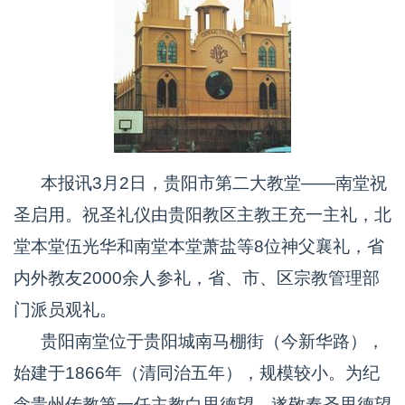
本报讯3月2日，贵阳市第二大教堂——南堂祝
圣启用。祝圣礼仪由贵阳教区主教王充一主礼，北
堂本堂伍光华和南堂本堂萧盐等8位神父襄礼，省
内外教友2000余人参礼，省、市、区宗教管理部
门派员观礼。
贵阳南堂位于贵阳城南马棚街（今新华路），
始建于1866年（清同治五年），规模较小。为纪
念贵州传教第一任主教白思德望，遂敬奉圣思德望