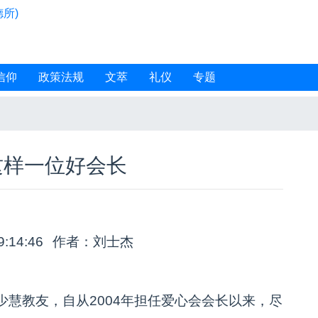
所)
信仰
政策法规
文萃
礼仪
专题
这样一位好会长
9:14:46
作者：刘士杰
慧教友，自从2004年担任爱心会会长以来，尽