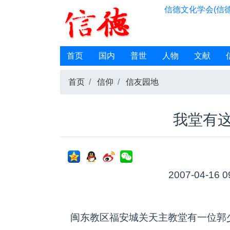
信德文化学会(信德
首页
国内
普世
人物
文献
首页
信仰
信友园地
我堂有
2007-04-16 0
闽东教区福安城关天主教堂有一位郭少