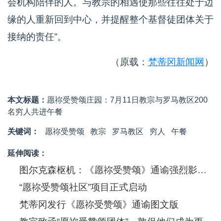
会机构陪伴的人。与教宗的相遇使那些往往处于边
缘的人重新回到中心，并提醒整个基督徒团体关于
接纳的责任”。
（原载：
梵蒂冈新闻网
）
本文标题：
愿祢受赞颂庄园：7月11日教宗与罗马教区200
名穷人共进午餐
关键词：
愿祢受赞颂
教宗
罗马教区
穷人
午餐
延伸阅读：
图尔克森枢机：《愿祢受赞颂》通谕强烈影响一些政府的决策
“愿祢受赞颂社区”项目正式启动
梵蒂冈发行《愿祢受赞颂》通谕图文版