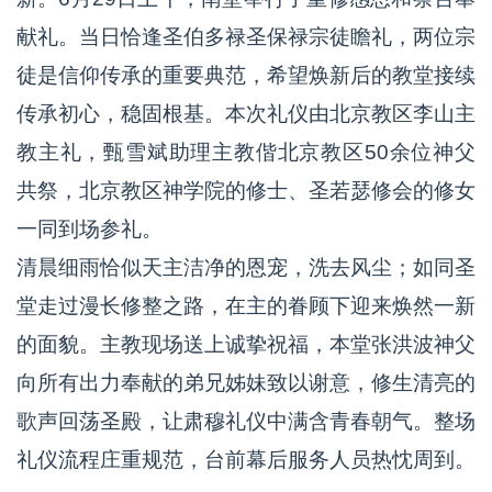
献礼。当日恰逢圣伯多禄圣保禄宗徒瞻礼，两位宗
徒是信仰传承的重要典范，希望焕新后的教堂接续
传承初心，稳固根基。本次礼仪由北京教区李山主
教主礼，甄雪斌助理主教偕北京教区50余位神父
共祭，北京教区神学院的修士、圣若瑟修会的修女
一同到场参礼。
清晨细雨恰似天主洁净的恩宠，洗去风尘；如同圣
堂走过漫长修整之路，在主的眷顾下迎来焕然一新
的面貌。主教现场送上诚挚祝福，本堂张洪波神父
向所有出力奉献的弟兄姊妹致以谢意，修生清亮的
歌声回荡圣殿，让肃穆礼仪中满含青春朝气。整场
礼仪流程庄重规范，台前幕后服务人员热忱周到。