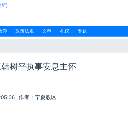
所)
信仰
政策法规
文萃
礼仪
专题
区韩树平执事安息主怀
:05:06
作者：宁夏教区