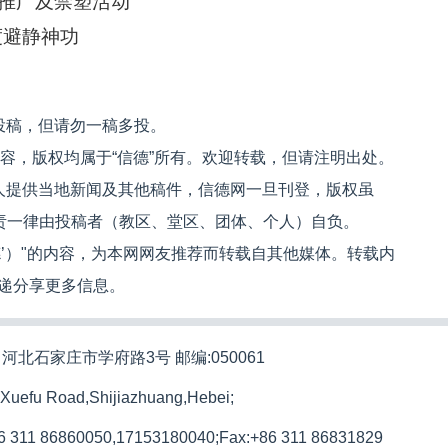
推广及禁塑活动
度避静神功
投稿，但请勿一稿多投。
内容，版权均属于“信德”所有。欢迎转载，但请注明出处。
人提供当地新闻及其他稿件，信德网一旦刊登，版权虽
文责一律由投稿者（教区、堂区、团体、个人）自负。
信德’）"的内容，为本网网友推荐而转载自其他媒体。转载内
递分享更多信息。
河北石家庄市学府路3号 邮编:050061
 Xuefu Road,Shijiazhuang,Hebei;
86 311 86860050,17153180040;
Fax:+86 311 86831829