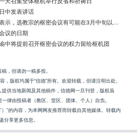
一天召集全体枢机举行反省和祈祷日
日中发表讲话
罗马：圣座新闻室主任隆巴尔迪神父表示，选教宗的枢密会议有可能在3月中旬以前召开，教宗将在冈道尔夫堡停留两个月
会议的日期
谕中将提前召开枢密会议的权力留给枢机团
投稿，但请勿一稿多投。
内容，版权均属于“信德”所有。欢迎转载，但请注明出处。
人提供当地新闻及其他稿件，信德网一旦刊登，版权虽
文责一律由投稿者（教区、堂区、团体、个人）自负。
信德’）"的内容，为本网网友推荐而转载自其他媒体。转载内
递分享更多信息。