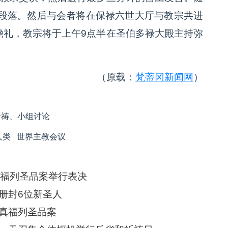
段落。然后与会者将在保禄六世大厅与教宗共进
瞻礼，教宗将于上午9点半在圣伯多禄大殿主持弥
（原载：
梵蒂冈新闻网
）
祈祷、小组讨论
人类
世界主教会议
真福列圣品案举行表决
册封6位新圣人
真福列圣品案