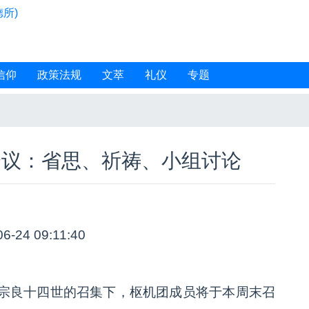
所)
信仰
政策法规
文萃
礼仪
专题
密会议：省思、祈祷、小组讨论
06-24 09:11:40
宗良十四世的召集下，枢机团成员将于本周末召