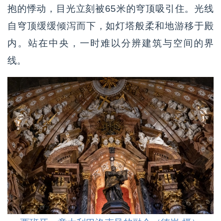
抱的悸动，目光立刻被65米的穹顶吸引住。光线
自穹顶缓缓倾泻而下，如灯塔般柔和地游移于殿
内。站在中央，一时难以分辨建筑与空间的界
线。