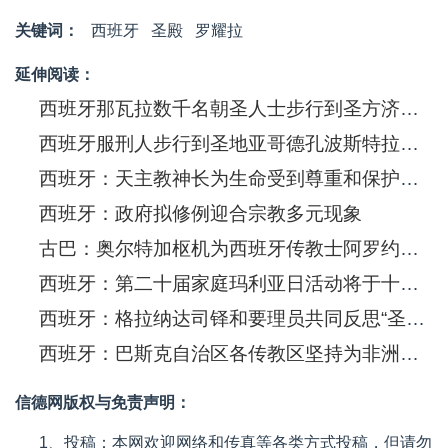
关键词：
西班牙
圣殿
罗耀拉
延伸阅读：
西班牙那瓦拉数千名朝圣人士步行到圣方济各&#8231;沙勿略诞生的古堡朝圣
西班牙服刑人步行到圣地亚哥德孔波斯特拉，作内心与信仰生活朝圣
西班牙：天主教神长为生命受到尊重和保护发出呼吁
西班牙：政府拟修例迎合宗教多元现象
古巴：奥尔特加枢机为西班牙传教士阿罗约神父主持葬礼弥撒
西班牙：第二十届家庭玛利亚日活动将于十三日举行
西班牙：格拉纳达司铎和要理员共同反思“圣召与要理讲授”
西班牙：巴斯克自治区各传教区坚持为非洲传教服务五十年
信德网版权与免责声明：
1、投稿：本网欢迎网络和传真等各类方式投稿，但请勿