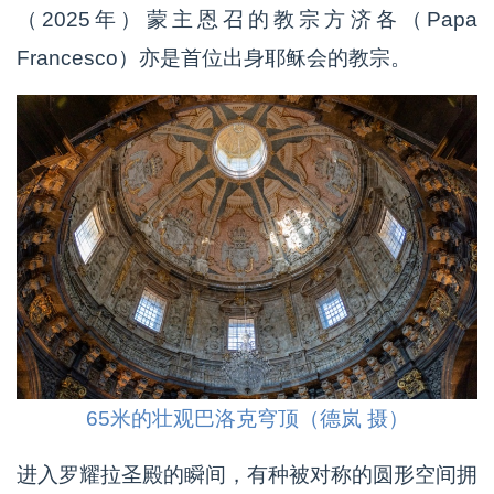
（2025年）蒙主恩召的教宗方济各（Papa
Francesco）亦是首位出身耶稣会的教宗。
65米的壮观巴洛克穹顶（德岚 摄）
进入罗耀拉圣殿的瞬间，有种被对称的圆形空间拥