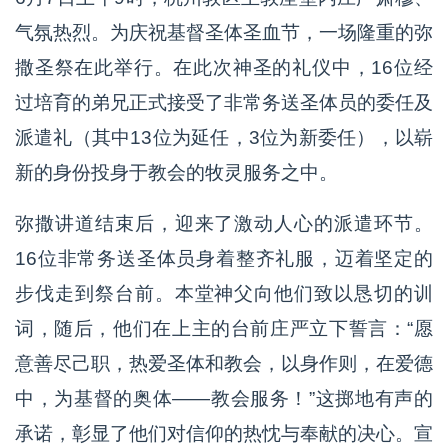
气氛热烈。为庆祝基督圣体圣血节，一场隆重的弥
撒圣祭在此举行。在此次神圣的礼仪中，16位经
过培育的弟兄正式接受了非常务送圣体员的委任及
派遣礼（其中13位为延任，3位为新委任），以崭
新的身份投身于教会的牧灵服务之中。
弥撒讲道结束后，迎来了激动人心的派遣环节。
16位非常务送圣体员身着整齐礼服，迈着坚定的
步伐走到祭台前。本堂神父向他们致以恳切的训
词，随后，他们在上主的台前庄严立下誓言：“愿
意善尽己职，热爱圣体和教会，以身作则，在爱德
中，为基督的奥体——教会服务！”这掷地有声的
承诺，彰显了他们对信仰的热忱与奉献的决心。宣