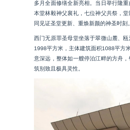
多月全面修缮全新亮相。当日举行隆重
本堂林毅神父襄礼，七位神父共祭，堂
同见证圣堂更新、重焕新颜的神圣时刻
西门无原罪圣母堂坐落于翠微山麓、瓯
1998平方米，主体建筑面积1088平
意深远，整体如一艘停泊江畔的方舟，
筑别致且极具灵性。