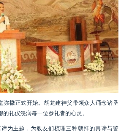
复堂弥撒正式开始。胡龙建神父带领众人诵念诸圣
穆的礼仪浸润每一位参礼者的心灵。
真谛为主题，为教友们梳理三种朝拜的真谛与警