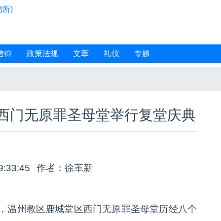
所)
信仰
政策法规
文萃
礼仪
专题
西门无原罪圣母堂举行复堂庆典
9:33:45
作者：徐革新
之际，温州教区鹿城堂区西门无原罪圣母堂历经八个