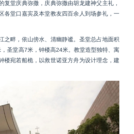
的复堂庆典弥撒，庆典弥撒由胡龙建神父主礼，
区各堂口嘉宾及本堂教友四百余人到场参礼，一
。
江之畔，依山傍水、清幽静谧。圣堂总占地面积
方米，圣堂高7米，钟楼高24米。教堂造型独特、寓
钟楼宛若船桅，以救世诺亚方舟为设计理念，建