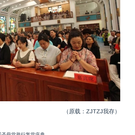
（原载：ZJTZJ我存）
罪圣母堂举行复堂庆典