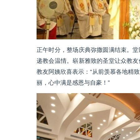
正午时分，整场庆典弥撒圆满结束。堂
递教会温情。崭新雅致的圣堂让众教友
教友阿姨欣喜表示：“从前羡慕各地精
丽，心中满是感恩与自豪！”