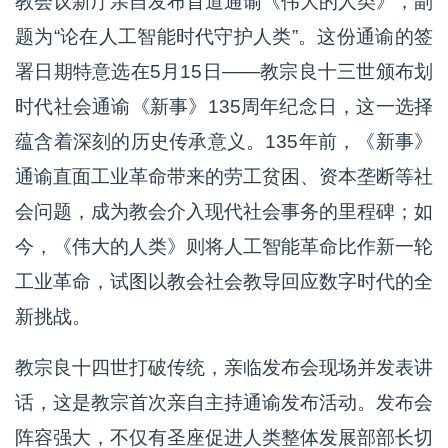
教会议新厅亲自发布首道通谕《伟大的人类》，副
题为“论在人工智能时代守护人类”。这份通谕的签
署日期特意选在5月15日——教宗良十三世颁布划
时代社会通谕《新事》135周年纪念日，这一选择
蕴含着深刻的历史传承意义。135年前，《新事》
通谕直面工业革命带来的劳工贫困、资本垄断等社
会问题，成为教会介入现代社会事务的里程碑；如
今，《伟大的人类》则将人工智能革命比作新一轮
工业革命，试图以教会社会教导回应数字时代的全
新挑战。
教宗良十四世打破传统，亲临发布会现场并发表讲
话，这是教宗首次亲自主持通谕发布活动。发布会
阵容强大，不仅有圣座促进人类整体发展部部长切