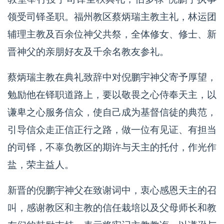
领受司铎圣职。福州教区蔡炳瑞主教主礼，林运团
辅理主教及百余位神父共祭，全体修女、修士、新
晋神父的亲朋好友及千余名教友参礼。
蔡炳瑞主教在典礼致辞中对倪鹏宇神父寄予厚望，
勉励他在铎职道路上，要以敬畏之心侍奉天主，以
谦卑之心服务信众，使自己成为基督信徒的典范，
引导信众走正信正行之路，做一位有见证、有担当
的司铎，不辜负教区的期许与天主的托付，作光作
盐，荣主益人。
新晋的倪鹏宇神父在致谢词中，衷心感恩天主的召
叫，感谢教区和主教的信任栽培以及父母师长和教