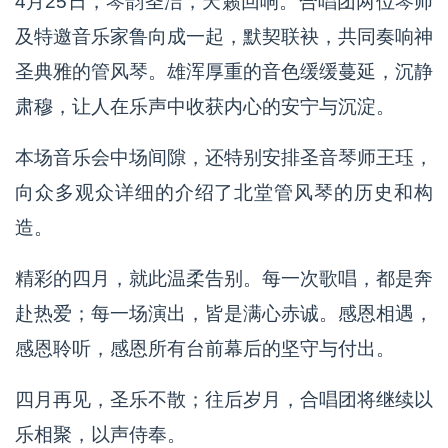
4月25日，琴韵圣洁，天籁回响。合唱团两位琴师
及特邀音乐家鲁向成一起，默契联袂，共同奏响神
圣典雅的管风琴。雄浑厚重的音色缓缓蔓延，沉静
肃穆，让人在乐声中收获内心的安宁与沉淀。
本场音乐会中场间隙，还特别安排圣音琴师王珏，
向众多观众详细的介绍了北堂管风琴的历史和构
造。
精彩的四月，就此温柔告别。每一次歌唱，都是奔
赴热爱；每一场演出，皆是满心赤诚。感恩相遇，
感恩聆听，感恩所有台前幕后的坚守与付出。
四月再见，圣乐不散；往后岁月，合唱团将继续以
乐相聚，以声侍奉。