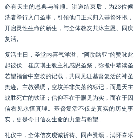
必有天主的恩典与眷顾。讲道结束后，为23位候
洗者举行入门圣事，引领他们正式归入基督怀抱，
开启灵性生命的新生，与全体教友共沐主恩、同庆
复活。
复活主日，圣堂内喜气洋溢、“阿肋路亚”的赞咏此
起彼伏。崔庆琪主教主礼感恩圣祭，弥撒中恭读圣
若望福音中空坟的记载，共同见证基督复活的神圣
奥迹。主教强调，空坟并非失落的标记，而是天主
战胜死亡的铁证；信仰不在于眼见为实，而在于因
信看见永恒真理。基督复活不仅是真实的历史事
实，更是今日信友生命的力量与盼望。
礼仪中，全体信友虔诚祈祷、同声赞颂，满怀喜乐