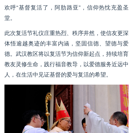
欢呼“基督复活了，阿肋路亚”，信仰热忱充盈圣
堂。
此次复活节礼仪庄重热烈、秩序井然，使信友更深
体悟逾越奥迹的丰富内涵，坚固信德、望德与爱
德。武汉教区将以复活节为信仰新起点，持续培育
教友灵修生命，践行福音教导，以爱德服务近远中
人，在生活中见证基督的爱与复活的希望。