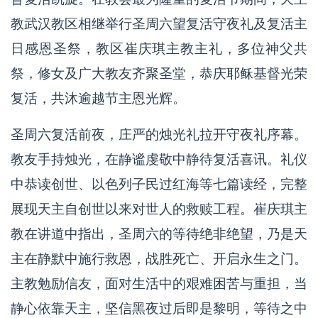
教武汉教区相继举行圣周六望复活守夜礼及复活主
日感恩圣祭，教区崔庆琪主教主礼，多位神父共
祭，修女及广大教友齐聚圣堂，恭庆耶稣基督光荣
复活，共沐逾越节主恩光辉。
圣周六复活前夜，庄严的烛光礼拉开守夜礼序幕。
教友手持烛光，在静谧虔敬中静待复活喜讯。礼仪
中恭读创世、以色列子民过红海等七篇读经，完整
展现天主自创世以来对世人的救赎工程。崔庆琪主
教在讲道中指出，圣周六的等待绝非绝望，乃是天
主在静默中施行救恩，战胜死亡、开启永生之门。
主教勉励信友，面对生活中的艰难困苦与重担，当
静心依靠天主，坚信黑夜过后即是黎明，等待之中