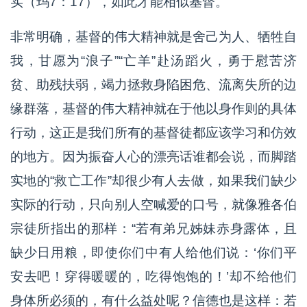
实（玛7：17），如此才能相似基督。
非常明确，基督的伟大精神就是舍己为人、牺牲自
我，甘愿为“浪子”“亡羊”赴汤蹈火，勇于慰苦济
贫、助残扶弱，竭力拯救身陷困危、流离失所的边
缘群落，基督的伟大精神就在于他以身作则的具体
行动，这正是我们所有的基督徒都应该学习和仿效
的地方。因为振奋人心的漂亮话谁都会说，而脚踏
实地的“救亡工作”却很少有人去做，如果我们缺少
实际的行动，只向别人空喊爱的口号，就像雅各伯
宗徒所指出的那样：“若有弟兄姊妹赤身露体，且
缺少日用粮，即使你们中有人给他们说：‘你们平
安去吧！穿得暖暖的，吃得饱饱的！’却不给他们
身体所必须的，有什么益处呢？信德也是这样：若