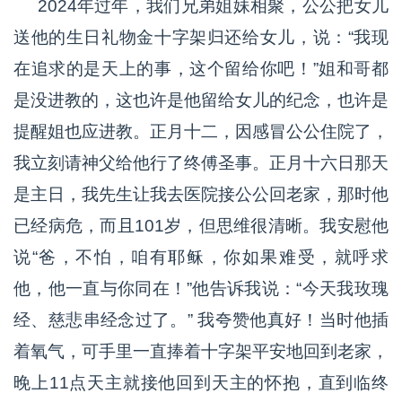
2024年过年，我们兄弟姐妹相聚，公公把女儿
送他的生日礼物金十字架归还给女儿，说：“我现
在追求的是天上的事，这个留给你吧！”姐和哥都
是没进教的，这也许是他留给女儿的纪念，也许是
提醒姐也应进教。正月十二，因感冒公公住院了，
我立刻请神父给他行了终傅圣事。正月十六日那天
是主日，我先生让我去医院接公公回老家，那时他
已经病危，而且101岁，但思维很清晰。我安慰他
说“爸，不怕，咱有耶稣，你如果难受，就呼求
他，他一直与你同在！”他告诉我说：“今天我玫瑰
经、慈悲串经念过了。” 我夸赞他真好！当时他插
着氧气，可手里一直捧着十字架平安地回到老家，
晚上11点天主就接他回到天主的怀抱，直到临终