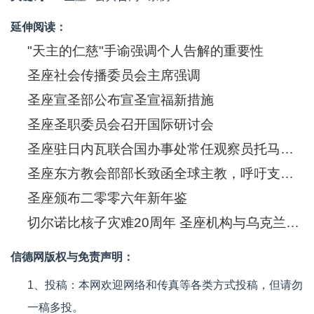
延伸阅读：
"天主的仁慈"手谕强调个人告解的重要性
圣座社会传播委员会主席强调
圣座宣圣部公布宣圣宣福新措施
圣座圣职委员会召开国际研讨会
圣座驻日内瓦联合国办事处常任观察员托马西总主教谈联合国人权委员会的前途
圣座东方教会部部长致函全球主教，呼吁支持圣地基督信徒团体
圣座颁布二零零六年新年鉴
切尔诺比核子灾难20周年 圣座机构与乌克兰使馆召集国际会议反省事件的教训
信德网版权与免责声明：
1、投稿：本网欢迎网络和传真等各类方式投稿，但请勿
一稿多投。