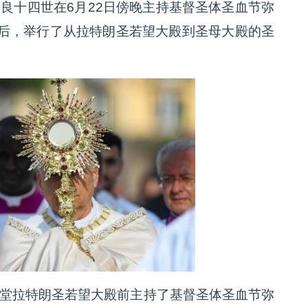
良十四世在6月22日傍晚主持基督圣体圣血节弥
后，举行了从拉特朗圣若望大殿到圣母大殿的圣
座堂拉特朗圣若望大殿前主持了基督圣体圣血节弥