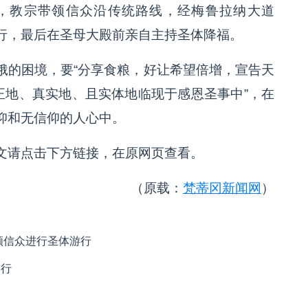
，教宗带领信众沿传统路线，经梅鲁拉纳大道
圣体游行，最后在圣母大殿前亲自主持圣体降福。
饿的困境，要“分享食粮，好让希望倍增，宣告天
正地、真实地、且实体地临现于感恩圣事中”，在
仰和无信仰的人心中。
文请点击下方链接，在原网页查看。
（原载：
梵蒂冈新闻网
）
领信众进行圣体游行
游行