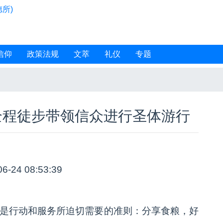
所)
信仰
政策法规
文萃
礼仪
专题
全程徒步带领信众进行圣体游行
06-24 08:53:39
其是行动和服务所迫切需要的准则：分享食粮，好