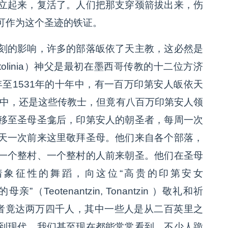
立起来，复活了。人们把那支穿颈箭拔出来，伤
可作为这个圣迹的铁证。
刻的影响，许多的部落皈依了天主教，这必然是
tolinia）神父是最初在墨西哥传教的十二位方济
年至1531年的十年中，有一百万印第安人皈依天
年中，还是这些传教士，但竟有八百万印第安人领
移至圣母圣龛后，印第安人的朝圣者，每周一次
天一次前来这里敬拜圣母。他们来自各个部落，
一个整村、一个整村的人前来朝圣。他们在圣母
着象征性的舞蹈，向这位“高贵的印第安女
亲”（Teotenantzin, Tonantzin ）敬礼和祈
朝圣者竟达两万四千人，其中一些人是从二百英里之
到现代。我们甚至现在都能常常看到，不少人跪