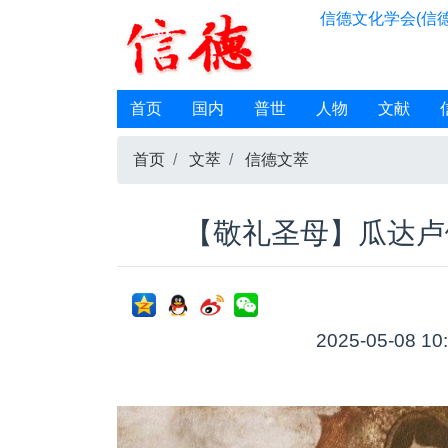
信德文化学会(信德
首页
国内
普世
人物
文献
首页
文萃
信德文萃
【敬礼圣母】瓜达卢
2025-05-08 10