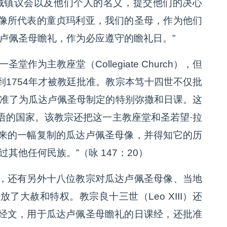
城镇议会以及他们个人的名义，提交他们的决心
像所代表的童贞玛利亚，我们的圣母，作为他们
达卢佩圣母瞻礼，作为必应遵守的瞻礼日。”
作为主教座堂（Collegiate Church），但
1754年才被教廷批准。教宗本笃十四世不仅批
批准了为瓜达卢佩圣母制定的特别弥撒和日课。这
语的国家。该教宗还把这一主教座堂和圣若望·拉
来的一幅复制的瓜达卢佩圣母像，并得知它的历
其他任何民族。”（咏 147：20）
，还有另外十八位教宗对瓜达卢佩圣母像、当地
大赦和特权。教宗良十三世（Leo XIII）还
经文，用于瓜达卢佩圣母瞻礼的日课经，还批准