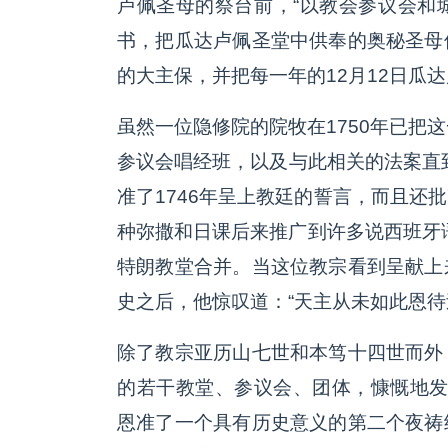
卢佩圣母的祭台前，“以教会参议会和
书，把瓜达卢佩圣堂中供奉的奥秘圣母
的大主保，并把每一年的12月12日瓜
虽然一位隐修院的院牧在1750年已把这一圣堂
参议会唱经班，以及与此相关的法案直到
准了1746年呈上教廷的誓言，而且还
种弥撒和日课后来推广到许多说西班牙
特朗教堂合并。当这位教宗看到呈献上
史之后，他惊叹道：“天主从未如此恩待过
除了教宗亚历山七世和本笃十四世而外
的若干教堂、参议会、团体，慷慨地发放了
恩准了一个具有历史意义的第二个夜祷