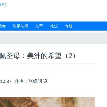
所)
信仰
政策法规
文萃
礼仪
专题
佩圣母：美洲的希望（2）
:10:37
作者：张维明 译