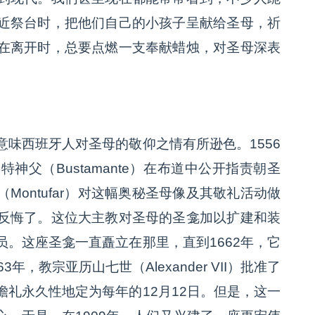
近祭台时，把他们自己的小孩子呈献给圣母，祈
在离开时，总要点燃一支奉献蜡烛，对圣母深表
味西班牙人对圣母的敬仰之情有所逊色。1556
父（Bustamante）在布道中公开指责朝圣
ontufar）对这幅奥秘圣母像及其敬礼活动做
反悔了。这位大主教对圣母的圣龛加以扩建和装
。这座圣龛一直矗立在那里，直到1662年，它
，教宗亚历山七世（Alexander VII）批准了
礼永久性地定为每年的12月12日。但是，这一