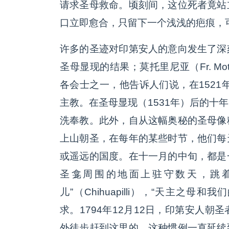
请求圣母救命。顷刻间，这位死者竟站
口立即愈合，只留下一个浅浅的疤痕，
许多的圣迹对印第安人的意向发生了深
圣母显现的结果；莫托里尼亚（Fr. Mo
各会士之一，他告诉人们说，在1521
主教。在圣母显现（1531年）后的十
洗奉教。此外，自从这幅奥秘的圣母像
上山朝圣，在每年的某些时节，他们每
或遥远的国度。在十一月的中旬，都是
圣龛周围的地面上驻守数天，跳
儿”（Chihuapilli），“天主之母和我们的母
求。1794年12月12日，印第安人
外徒步赶到这里的。这种惯例一直延续