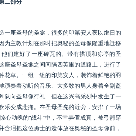
第二部分
造一座圣母的圣龛，很多的印第安人夜以继日的
因为主教计划在那时把奥秘的圣母像隆重地迁移
，他们建好了一座砖瓦的、带有拱顶和凉亭的圣
这座圣母圣龛之间间隔四英里的道路上，进行了
种花草。一组一组的印第安人，装饰着鲜艳的羽
地演奏着动听的音乐。大多数的男人身着全副盔
列队向圣母像行礼。但在这兴高采烈中发生了一
欢乐变成悲痛。在圣母圣龛的近旁，安排了一场
惊心动魄的“战斗”中，不幸弄假成真，被弓箭穿
并含泪把这位勇士的遗体放在奥秘的圣母像前，